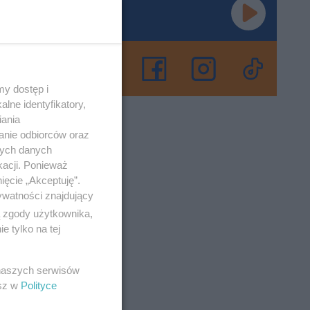
a
nie
dzo
y dostęp i
lne identyfikatory,
iania
anie odbiorców oraz
o 16-3-2023
nych danych
kacji. Ponieważ
ięcie „Akceptuję”.
ywatności znajdujący
ą zgody użytkownika,
 tylko na tej
m na swoim
 i
 naszych serwisów
esz w
Polityce