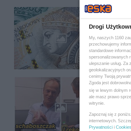
Szczyt
Drogi Użytkow
Luty wyz
wzrostu 
My, naszych 1160 zau
prawdopo
przechowujemy informa
standardowe informac
spersonalizowanych re
ulepszanie usług. Za
geolokalizacyjnych or
cenimy Twoją prywatno
Donal
Zgoda jest dobrowoln
się w lewym dolnym r
schabo
ale masz prawo sprzec
witrynie.
Donald T
Twitterz
Zapoznaj się z poniż
nawiązał
internetowych. Szcze
Prywatności
i
Cookie