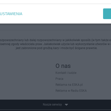
dodan
USTAWIENIA
ozpowszechniany lub dalej rozpowszechniany w jakikolwiek sposób (w tym także el
pisemnej zgody właściciela praw. Jakiekolwiek użycie lub wykorzystanie utworów w c
jest zabronione pod groźbą kary i może być ścigane prawnie.
O nas
Kontakt i ludzie
Praca
Reklama na ESKA.pl
Reklama w Radiu ESKA
Nasze serwisy