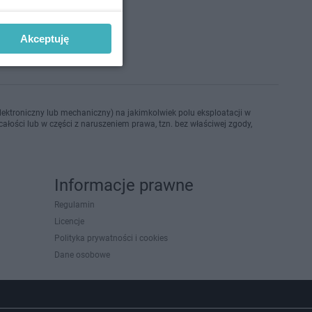
o 15-3-2023
Akceptuję
ektroniczny lub mechaniczny) na jakimkolwiek polu eksploatacji w
ałości lub w części z naruszeniem prawa, tzn. bez właściwej zgody,
Informacje prawne
Regulamin
Licencje
Polityka prywatności i cookies
Dane osobowe