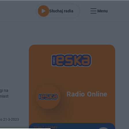
Słuchaj radia
Menu
gi na
Radio Online
miast
o 21-3-2023
TERAZ GRAMY