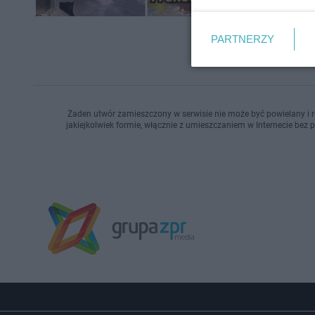
PARTNERZY
Żaden utwór zamieszczony w serwisie nie może być powielany i r
jakiejkolwiek formie, włącznie z umieszczaniem w Internecie bez 