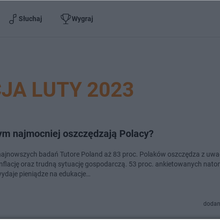
Słuchaj
Wygraj
JA LUTY 2023
ym najmocniej oszczędzają Polacy?
ajnowszych badań Tutore Poland aż 83 proc. Polaków oszczędza z uwa
nflację oraz trudną sytuację gospodarczą. 53 proc. ankietowanych nato
wydaje pieniądze na edukacje…
dodan