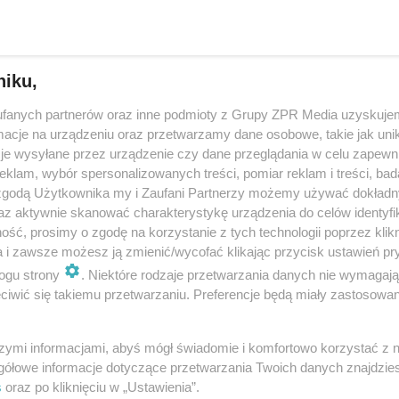
 inflacji jest już za nami? Ekspert PKO BP wyjaśni
niku,
naczył szczyt inflacji w obecnym cyklu. Od marca zobaczymy spowolnie
cen, ocenił główny ekonomista PKO BP Piotr Bujak. - Na koniec roku, bar
fanych partnerów oraz inne podmioty z Grupy ZPR Media uzyskujem
dobne, że inflacja będzie je…
cje na urządzeniu oraz przetwarzamy dane osobowe, takie jak unika
je wysyłane przez urządzenie czy dane przeglądania w celu zapewn
klam, wybór spersonalizowanych treści, pomiar reklam i treści, bad
dodan
 zgodą Użytkownika my i Zaufani Partnerzy możemy używać dokład
az aktywnie skanować charakterystykę urządzenia do celów identyfi
ść, prosimy o zgodę na korzystanie z tych technologii poprzez klikn
d Tusk porównuje ceny za PO i PiS. „Mój ukochany
a i zawsze możesz ją zmienić/wycofać klikając przycisk ustawień pr
ogu strony
. Niektóre rodzaje przetwarzania danych nie wymagaj
szczak za prawie 21 zł!”
iwić się takiemu przetwarzaniu. Preferencje będą miały zastosowanie
usk porównał ceny zakupów za PO i za PiS. Na nagraniu opublikowany
e pokazał kilka podstawowych produktów, podał ich cenę w marcu 2015 r.
szymi informacjami, abyś mógł świadomie i komfortowo korzystać z
 do danych GUS o rekordow…
gółowe informacje dotyczące przetwarzania Twoich danych znajdzi
s
oraz po kliknięciu w „Ustawienia”.