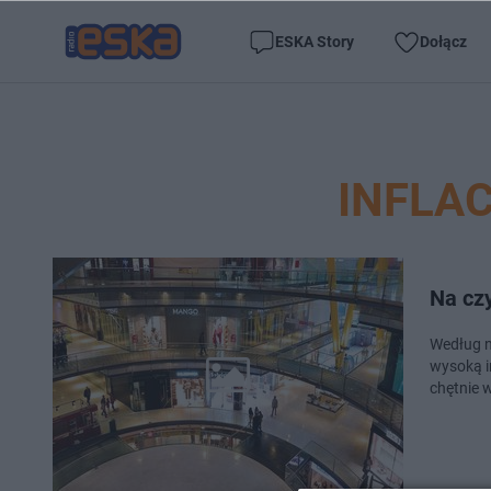
ESKA Story
Dołącz
INFLAC
Na cz
Według n
wysoką i
chętnie 