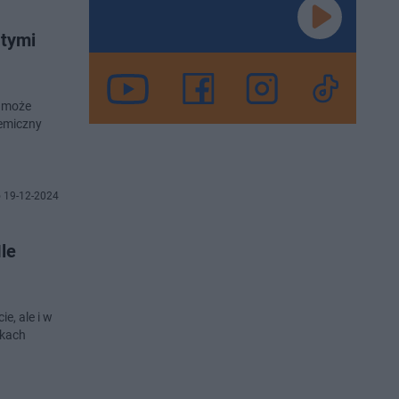
 tymi
o może
hemiczny
 19-12-2024
le
e, ale i w
wkach