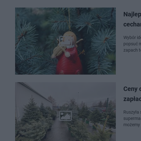
Najlep
cecha
Wybór id
popsuć m
zapach to
Ceny c
zapłac
Ruszyła 
supermar
możemy 