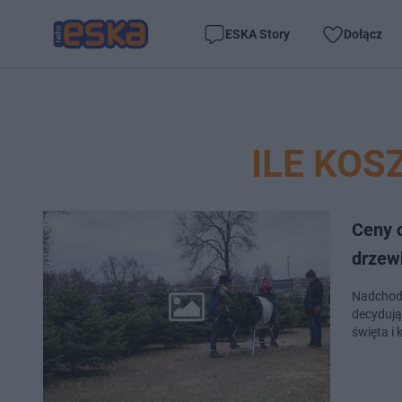
ESKA Story
Dołącz
ILE KOS
Ceny 
drzew
Nadchodz
decydują
święta i 