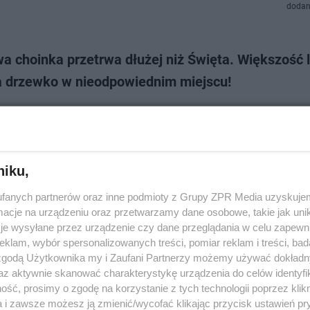
dodan
a choinka przetrwa dłużej niż Święta. Większość 
a drzewko w nieodpowiednim miejscu!
problemem żywych choinek w mieszkaniach jest to, że stosunkowo szy
częściej właściciele zwyczajnie źle je ustawiają. To od lokalizacji drzewka 
iej stan utrzym…
niku,
dodan
fanych partnerów oraz inne podmioty z Grupy ZPR Media uzyskujem
cje na urządzeniu oraz przetwarzamy dane osobowe, takie jak unika
 w Toruniu kupić żywą choinkę? Podpowiadamy na
je wysyłane przez urządzenie czy dane przeglądania w celu zapewn
klam, wybór spersonalizowanych treści, pomiar reklam i treści, bad
ązania. Sprawdź!
 zgodą Użytkownika my i Zaufani Partnerzy możemy używać dokład
az aktywnie skanować charakterystykę urządzenia do celów identyfi
zień, a to oznacza zbliżający się szał choinkowy. Nikt chyba nie wyobraż
ść, prosimy o zgodę na korzystanie z tych technologii poprzez klikn
żego Narodzenia bez pięknego, zielonego drzewka. Tylko dorodna choink
ozdobami zapewni wigil…
a i zawsze możesz ją zmienić/wycofać klikając przycisk ustawień pr