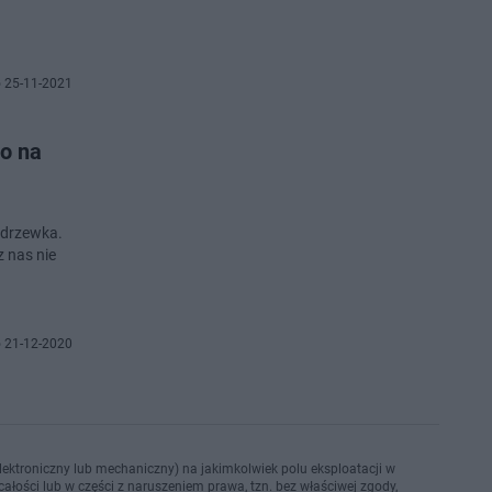
 25-11-2021
ko na
e drzewka.
z nas nie
 21-12-2020
ektroniczny lub mechaniczny) na jakimkolwiek polu eksploatacji w
ałości lub w części z naruszeniem prawa, tzn. bez właściwej zgody,