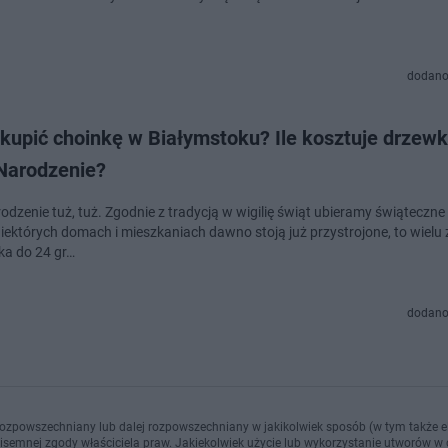
dodano
 kupić choinkę w Białymstoku? Ile kosztuje drzew
Narodzenie?
odzenie tuż, tuż. Zgodnie z tradycją w wigilię świąt ubieramy świąteczn
iektórych domach i mieszkaniach dawno stoją już przystrojone, to wielu 
eka do 24 gr…
dodano
ozpowszechniany lub dalej rozpowszechniany w jakikolwiek sposób (w tym także el
pisemnej zgody właściciela praw. Jakiekolwiek użycie lub wykorzystanie utworów w c