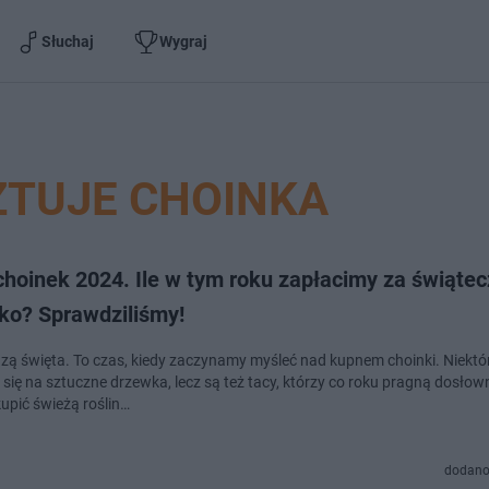
Słuchaj
Wygraj
ZTUJE CHOINKA
choinek 2024. Ile w tym roku zapłacimy za świąte
ko? Sprawdziliśmy!
ą święta. To czas, kiedy zaczynamy myśleć nad kupnem choinki. Niektó
 się na sztuczne drzewka, lecz są też tacy, którzy co roku pragną dosłow
kupić świeżą roślin…
dodano