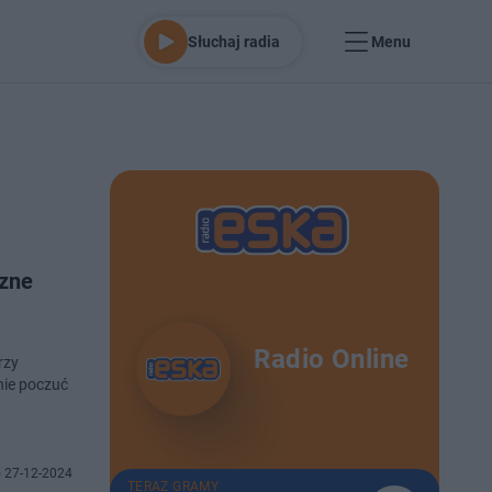
Słuchaj radia
Menu
czne
Radio Online
rzy
nie poczuć
 27-12-2024
TERAZ GRAMY