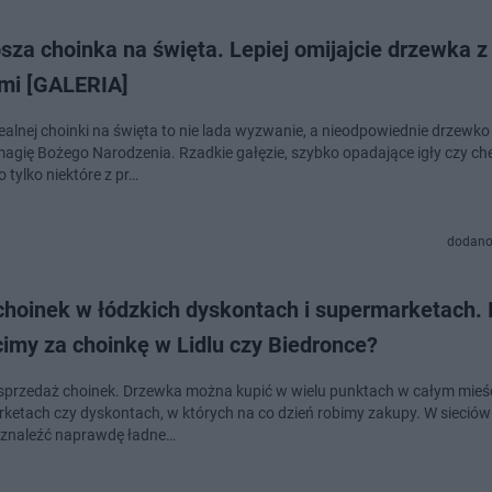
sza choinka na święta. Lepiej omijajcie drzewka z
mi [GALERIA]
ealnej choinki na święta to nie lada wyzwanie, a nieodpowiednie drzewk
agię Bożego Narodzenia. Rzadkie gałęzie, szybko opadające igły czy c
 tylko niektóre z pr…
dodano
hoinek w łódzkich dyskontach i supermarketach. I
imy za choinkę w Lidlu czy Biedronce?
sprzedaż choinek. Drzewka można kupić w wielu punktach w całym mieści
ketach czy dyskontach, w których na co dzień robimy zakupy. W sieció
znaleźć naprawdę ładne…