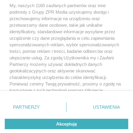
My, naszych 1160 zaufanych partnerów oraz inne
Żaden utwór zamieszczony w serwisie nie może być powielany i
podmioty z Grupy ZPR Media uzyskujemy dostęp i
rozpowszechniany lub dalej rozpowszechniany w jakikolwiek sposób (w
tym także elektroniczny lub mechaniczny) na jakimkolwiek polu
przechowujemy informacje na urządzeniu oraz
eksploatacji w jakiejkolwiek formie, włącznie z umieszczaniem w Internecie
przetwarzamy dane osobowe, takie jak unikalne
bez pisemnej zgody właściciela praw. Jakiekolwiek użycie lub
identyfikatory, standardowe informacje wysyłane przez
wykorzystanie utworów w całości lub w części z naruszeniem prawa, tzn.
bez właściwej zgody, jest zabronione pod groźbą kary i może być ścigane
urządzenie czy dane przeglądania w celu zapewniania
prawnie.
spersonalizowanych reklam, wybór spersonalizowanych
treści, pomiar reklam i treści, badanie odbiorców oraz
ulepszanie usług. Za zgodą Użytkownika my i Zaufani
Partnerzy możemy używać dokładnych danych
geolokalizacyjnych oraz aktywnie skanować
charakterystykę urządzenia do celów identyfikacji.
Ponieważ cenimy Twoją prywatność, prosimy o zgodę na
O nas
korzystanie z tych technologii poprzez kliknięcie
Informacje prawne
„Akceptuję”. Zgoda jest dobrowolna i zawsze możesz ją
zmienić/wycofać klikając przycisk ustawień prywatności
Nasze serwisy
PARTNERZY
USTAWIENIA
znajdujący się w lewym dolnym rogu strony
. Niektóre
rodzaje przetwarzania danych nie wymagają zgody
© 2026 Grupa ZPR Media
Akceptuję
użytkownika, ale masz prawo sprzeciwić się takiemu
przetwarzaniu. Preferencje będą miały zastosowanie tylko