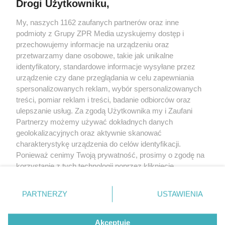
Drogi Użytkowniku,
My, naszych 1162 zaufanych partnerów oraz inne
Żaden utwór zamieszczony w serwisie nie może być powielany i
podmioty z Grupy ZPR Media uzyskujemy dostęp i
rozpowszechniany lub dalej rozpowszechniany w jakikolwiek sposób (w
tym także elektroniczny lub mechaniczny) na jakimkolwiek polu
przechowujemy informacje na urządzeniu oraz
eksploatacji w jakiejkolwiek formie, włącznie z umieszczaniem w Internecie
przetwarzamy dane osobowe, takie jak unikalne
bez pisemnej zgody właściciela praw. Jakiekolwiek użycie lub
wykorzystanie utworów w całości lub w części z naruszeniem prawa, tzn.
identyfikatory, standardowe informacje wysyłane przez
bez właściwej zgody, jest zabronione pod groźbą kary i może być ścigane
urządzenie czy dane przeglądania w celu zapewniania
prawnie.
spersonalizowanych reklam, wybór spersonalizowanych
treści, pomiar reklam i treści, badanie odbiorców oraz
ulepszanie usług. Za zgodą Użytkownika my i Zaufani
Partnerzy możemy używać dokładnych danych
geolokalizacyjnych oraz aktywnie skanować
charakterystykę urządzenia do celów identyfikacji.
O nas
Ponieważ cenimy Twoją prywatność, prosimy o zgodę na
korzystanie z tych technologii poprzez kliknięcie
Informacje prawne
„Akceptuję”. Zgoda jest dobrowolna i zawsze możesz ją
zmienić/wycofać klikając przycisk ustawień prywatności
Nasze serwisy
PARTNERZY
USTAWIENIA
znajdujący się w lewym dolnym rogu strony
. Niektóre
rodzaje przetwarzania danych nie wymagają zgody
© 2026 Grupa ZPR Media
Akceptuję
użytkownika, ale masz prawo sprzeciwić się takiemu