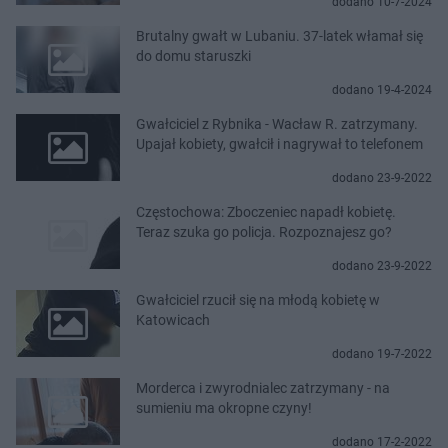
dodano 10-7-2024
Brutalny gwałt w Lubaniu. 37-latek włamał się
do domu staruszki
dodano 19-4-2024
Gwałciciel z Rybnika - Wacław R. zatrzymany.
Upajał kobiety, gwałcił i nagrywał to telefonem
dodano 23-9-2022
Częstochowa: Zboczeniec napadł kobietę.
Teraz szuka go policja. Rozpoznajesz go?
dodano 23-9-2022
Gwałciciel rzucił się na młodą kobietę w
Katowicach
dodano 19-7-2022
Morderca i zwyrodnialec zatrzymany - na
sumieniu ma okropne czyny!
dodano 17-2-2022