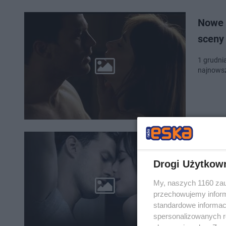
Nowe o
sceny 
1 grudni
najnowsz
Nowe o
Drogi Użytkow
Premiera
Walenteg
My, naszych 1160 zau
przechowujemy informa
standardowe informac
spersonalizowanych re