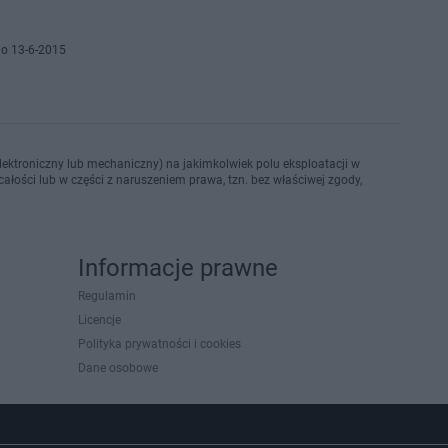
o 13-6-2015
ektroniczny lub mechaniczny) na jakimkolwiek polu eksploatacji w
ałości lub w części z naruszeniem prawa, tzn. bez właściwej zgody,
Informacje prawne
Regulamin
Licencje
Polityka prywatności i cookies
Dane osobowe