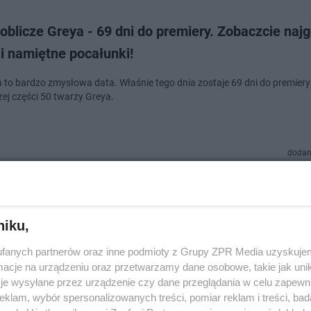
blicze Greya - 69 dni do premiery. Zobaczcie naj
i namiętne pocałunki!
a to bardzo zmysłowa data. Właśnie tego dnia zostaje 69 dni do premiery
ej części 50 twarzy Greya.
dodan
blicze Greya - najgorętsze sceny!
niku,
 nowej części cyklu 50 twarzy Greya zbliża się wielkimi krokami. W dniu 
o zobaczymy kilka zarówno gorących jak i mocnych scen.
fanych partnerów oraz inne podmioty z Grupy ZPR Media uzyskujem
cje na urządzeniu oraz przetwarzamy dane osobowe, takie jak unika
je wysyłane przez urządzenie czy dane przeglądania w celu zapewn
klam, wybór spersonalizowanych treści, pomiar reklam i treści, bad
dodan