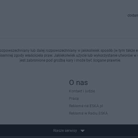
dodan
ozpowszechniany lub dalej rozpowszechniany w jakikolwiek sposób (w tym także el
pisemnej zgody właściciela praw. Jakiekolwiek użycie lub wykorzystanie utworów w c
jest zabronione pod groźbą kary i może być ścigane prawnie.
O nas
Kontakt i ludzie
Praca
Reklama na ESKA.pl
Reklama w Radiu ESKA
Nasze serwisy