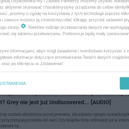
 zgodą Użytkownika my i Zaufani Partnerzy możemy używać dokład
az aktywnie skanować charakterystykę urządzenia do celów identyfi
ść, prosimy o zgodę na korzystanie z tych technologii poprzez klikn
a i zawsze możesz ją zmienić/wycofać klikając przycisk ustawień pr
ogu strony
. Niektóre rodzaje przetwarzania danych nie wymagaj
iejsza Strona Greya: najlepsze sceny w jednym mi
iwić się takiemu przetwarzaniu. Preferencje będą miały zastosowanie
za Strona Greya - na chwilę przed premierą filmu emocje sięgają zenitu. 
ch niecierpliwych zebraliśmy w jednym miejscu wszystkie zwiastuny i ofic
szymi informacjami, abyś mógł świadomie i komfortowo korzystać z
y promujące kontynua…
gółowe informacje dotyczące przetwarzania Twoich danych znajdzi
s
oraz po kliknięciu w „Ustawienia”.
dodan
USTAWIENIA
książka o Greyu online - PRZECIEK po kradzieży r
st? Grey nie jest już Undiscovered... [AUDIO]
Grey została skradziona przed premierą. Ukradziony rękopis nowej książk
przyczyną jej przecieku do sieci. Czy książka Grey online jest już w intern
rzestała by…