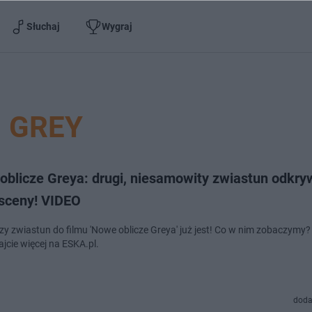
Słuchaj
Wygraj
GREY
oblicze Greya: drugi, niesamowity zwiastun odkry
sceny! VIDEO
y zwiastun do filmu 'Nowe oblicze Greya' już jest! Co w nim zobaczymy?
jcie więcej na ESKA.pl.
doda