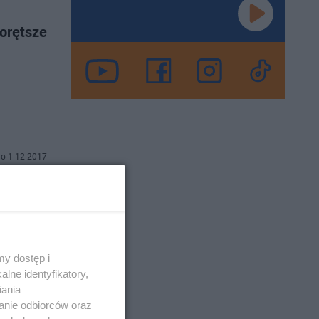
gorętsze
o 1-12-2017
Świętego
y dostęp i
lne identyfikatory,
iania
anie odbiorców oraz
o 7-11-2017