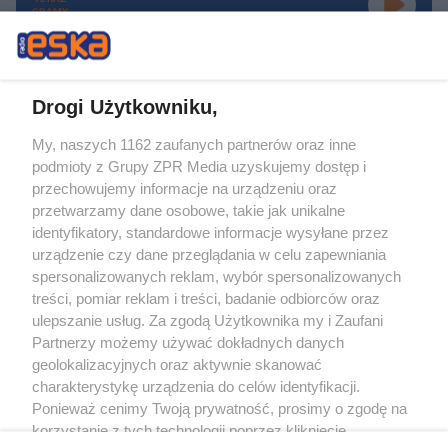
GRAMY
Drogi Użytkowniku,
My, naszych 1162 zaufanych partnerów oraz inne
Żaden utwór zamieszczony w serwisie nie może być powielany i
podmioty z Grupy ZPR Media uzyskujemy dostęp i
rozpowszechniany lub dalej rozpowszechniany w jakikolwiek sposób (w
tym także elektroniczny lub mechaniczny) na jakimkolwiek polu
przechowujemy informacje na urządzeniu oraz
eksploatacji w jakiejkolwiek formie, włącznie z umieszczaniem w Internecie
przetwarzamy dane osobowe, takie jak unikalne
bez pisemnej zgody właściciela praw. Jakiekolwiek użycie lub
wykorzystanie utworów w całości lub w części z naruszeniem prawa, tzn.
identyfikatory, standardowe informacje wysyłane przez
bez właściwej zgody, jest zabronione pod groźbą kary i może być ścigane
urządzenie czy dane przeglądania w celu zapewniania
prawnie.
spersonalizowanych reklam, wybór spersonalizowanych
treści, pomiar reklam i treści, badanie odbiorców oraz
ulepszanie usług. Za zgodą Użytkownika my i Zaufani
Partnerzy możemy używać dokładnych danych
geolokalizacyjnych oraz aktywnie skanować
charakterystykę urządzenia do celów identyfikacji.
O nas
Ponieważ cenimy Twoją prywatność, prosimy o zgodę na
korzystanie z tych technologii poprzez kliknięcie
Informacje prawne