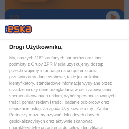
TERAZ
GRAMY
Drogi Użytkowniku,
My, naszych 1162 zaufanych partnerów oraz inne
Żaden utwór zamieszczony w serwisie nie może być powielany i
podmioty z Grupy ZPR Media uzyskujemy dostęp i
rozpowszechniany lub dalej rozpowszechniany w jakikolwiek sposób (w
tym także elektroniczny lub mechaniczny) na jakimkolwiek polu
przechowujemy informacje na urządzeniu oraz
eksploatacji w jakiejkolwiek formie, włącznie z umieszczaniem w Internecie
przetwarzamy dane osobowe, takie jak unikalne
bez pisemnej zgody właściciela praw. Jakiekolwiek użycie lub
wykorzystanie utworów w całości lub w części z naruszeniem prawa, tzn.
identyfikatory, standardowe informacje wysyłane przez
bez właściwej zgody, jest zabronione pod groźbą kary i może być ścigane
urządzenie czy dane przeglądania w celu zapewniania
prawnie.
spersonalizowanych reklam, wybór spersonalizowanych
treści, pomiar reklam i treści, badanie odbiorców oraz
ulepszanie usług. Za zgodą Użytkownika my i Zaufani
Partnerzy możemy używać dokładnych danych
geolokalizacyjnych oraz aktywnie skanować
charakterystykę urządzenia do celów identyfikacji.