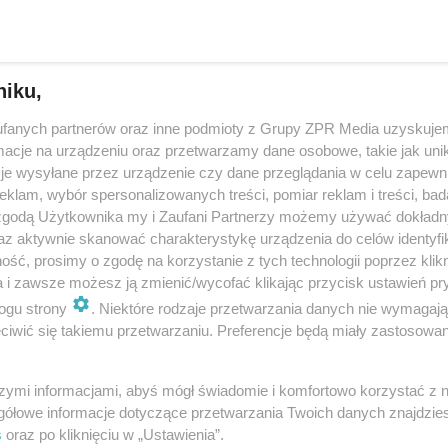
t łukowski: ciało kobiety znaleziono w przydomo
ie
niku,
-letniej kobiety zostało znalezione w czwartek, 24 kwietnia, w przydomo
fanych partnerów oraz inne podmioty z Grupy ZPR Media uzyskujem
w miejscowości Zimna Woda w powiecie łukowskim. Na miejsce zdarzeni
cje na urządzeniu oraz przetwarzamy dane osobowe, takie jak unika
szybko przybyli straża…
je wysyłane przez urządzenie czy dane przeglądania w celu zapewn
klam, wybór spersonalizowanych treści, pomiar reklam i treści, bad
 zgodą Użytkownika my i Zaufani Partnerzy możemy używać dokład
dodan
az aktywnie skanować charakterystykę urządzenia do celów identyfi
ść, prosimy o zgodę na korzystanie z tych technologii poprzez klikn
a i zawsze możesz ją zmienić/wycofać klikając przycisk ustawień pr
t łukowski: pożar budynku gospodarczego w Podo
ogu strony
. Niektóre rodzaje przetwarzania danych nie wymagaj
iwić się takiemu przetwarzaniu. Preferencje będą miały zastosowanie
owości Podosie na terenie powiatu łukowskiego doszło dziś (we wtorek, 
u. Palił się budynek gospodarczy. Na miejscu zdarzenia w gminie Krzyw
iowało kilka zastępów …
szymi informacjami, abyś mógł świadomie i komfortowo korzystać z
gółowe informacje dotyczące przetwarzania Twoich danych znajdzi
s
oraz po kliknięciu w „Ustawienia”.
dodan