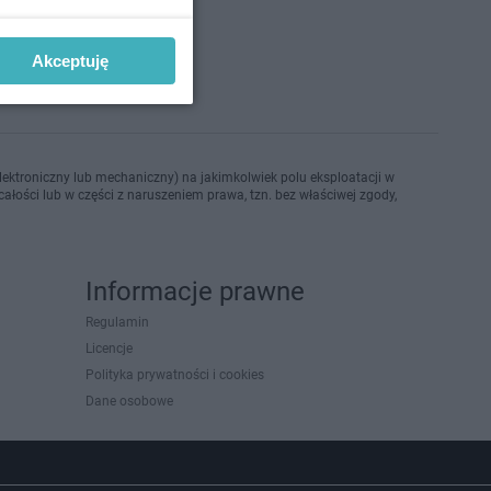
Akceptuję
ektroniczny lub mechaniczny) na jakimkolwiek polu eksploatacji w
ałości lub w części z naruszeniem prawa, tzn. bez właściwej zgody,
Informacje prawne
Regulamin
Licencje
Polityka prywatności i cookies
Dane osobowe