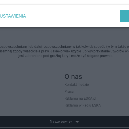
USTAWIENIA
ozpowszechniany lub dalej rozpowszechniany w jakikolwiek sposób (w tym także el
pisemnej zgody właściciela praw. Jakiekolwiek użycie lub wykorzystanie utworów w c
jest zabronione pod groźbą kary i może być ścigane prawnie.
O nas
Kontakt i ludzie
Praca
Reklama na ESKA.pl
Reklama w Radiu ESKA
Nasze serwisy