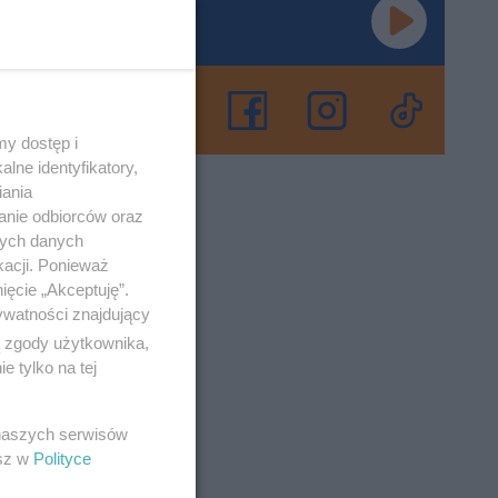
wym
wym
y dostęp i
a w gminie
lne identyfikatory,
iania
anie odbiorców oraz
nych danych
o 23-4-2026
kacji. Ponieważ
ięcie „Akceptuję”.
ywatności znajdujący
siu
ą zgody użytkownika,
 tylko na tej
18 lutego)
da
 naszych serwisów
esz w
Polityce
o 18-2-2025