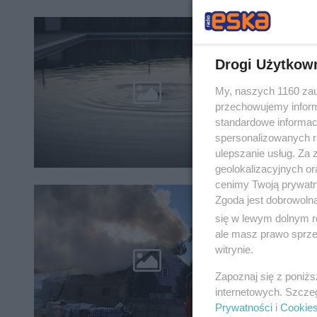
Powia
basen
Drogi Użytkow
Ciało 83
My, naszych 1160 zau
basenie 
przechowujemy informa
Krzywda 
standardowe informac
spersonalizowanych re
ulepszanie usług. Za
geolokalizacyjnych or
cenimy Twoją prywatno
Zgoda jest dobrowoln
Powia
się w lewym dolnym r
ale masz prawo sprzec
W miejsc
witrynie.
do pożar
interwen
Zapoznaj się z poniż
internetowych. Szcze
Prywatności
i
Cookie