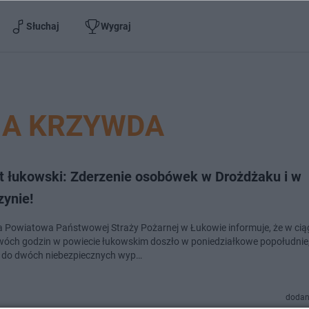
Słuchaj
Wygraj
NA KRZYWDA
t łukowski: Zderzenie osobówek w Drożdżaku i w
zynie!
Powiatowa Państwowej Straży Pożarnej w Łukowie informuje, że w cią
óch godzin w powiecie łukowskim doszło w poniedziałkowe popołudnie
 do dwóch niebezpiecznych wyp…
dodan