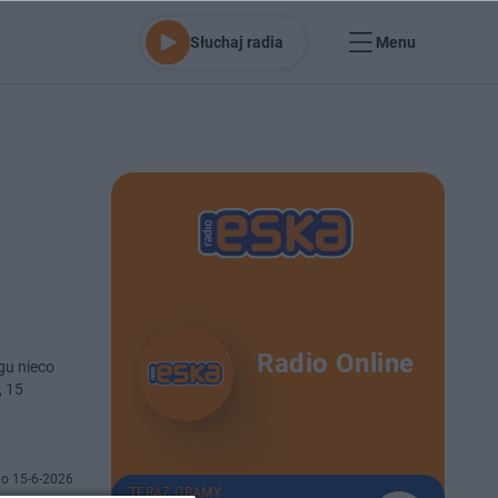
Słuchaj radia
Menu
Radio Online
gu nieco
, 15
o 15-6-2026
TERAZ GRAMY