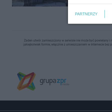
PARTNERZY
Żaden utwór zamieszczony w serwisie nie może być powielany i r
jakiejkolwiek formie, włącznie z umieszczaniem w Internecie bez 