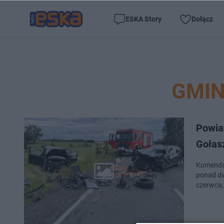
ESKA Story
Dołącz
GMI
Powia
Gołas
Komenda 
ponad dw
czerwca,