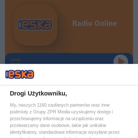
Radio Online
TERAZ
GRAMY
Drogi Użytkowniku,
My, naszych 1160 zaufanych partnerów oraz inne
Żaden utwór zamieszczony w serwisie nie może być powielany i
podmioty z Grupy ZPR Media uzyskujemy dostęp i
rozpowszechniany lub dalej rozpowszechniany w jakikolwiek sposób (w
tym także elektroniczny lub mechaniczny) na jakimkolwiek polu
przechowujemy informacje na urządzeniu oraz
eksploatacji w jakiejkolwiek formie, włącznie z umieszczaniem w Internecie
przetwarzamy dane osobowe, takie jak unikalne
bez pisemnej zgody właściciela praw. Jakiekolwiek użycie lub
wykorzystanie utworów w całości lub w części z naruszeniem prawa, tzn.
identyfikatory, standardowe informacje wysyłane przez
bez właściwej zgody, jest zabronione pod groźbą kary i może być ścigane