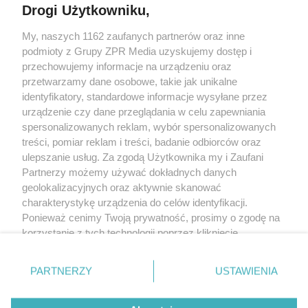
Drogi Użytkowniku,
My, naszych 1162 zaufanych partnerów oraz inne
Żaden utwór zamieszczony w serwisie nie może być powielany i
podmioty z Grupy ZPR Media uzyskujemy dostęp i
rozpowszechniany lub dalej rozpowszechniany w jakikolwiek sposób (w
tym także elektroniczny lub mechaniczny) na jakimkolwiek polu
przechowujemy informacje na urządzeniu oraz
eksploatacji w jakiejkolwiek formie, włącznie z umieszczaniem w Internecie
przetwarzamy dane osobowe, takie jak unikalne
bez pisemnej zgody właściciela praw. Jakiekolwiek użycie lub
wykorzystanie utworów w całości lub w części z naruszeniem prawa, tzn.
identyfikatory, standardowe informacje wysyłane przez
bez właściwej zgody, jest zabronione pod groźbą kary i może być ścigane
urządzenie czy dane przeglądania w celu zapewniania
prawnie.
spersonalizowanych reklam, wybór spersonalizowanych
treści, pomiar reklam i treści, badanie odbiorców oraz
ulepszanie usług. Za zgodą Użytkownika my i Zaufani
Partnerzy możemy używać dokładnych danych
geolokalizacyjnych oraz aktywnie skanować
charakterystykę urządzenia do celów identyfikacji.
O nas
Ponieważ cenimy Twoją prywatność, prosimy o zgodę na
korzystanie z tych technologii poprzez kliknięcie
Informacje prawne
„Akceptuję”. Zgoda jest dobrowolna i zawsze możesz ją
zmienić/wycofać klikając przycisk ustawień prywatności
Nasze serwisy
PARTNERZY
USTAWIENIA
znajdujący się w lewym dolnym rogu strony
. Niektóre
rodzaje przetwarzania danych nie wymagają zgody
© 2026 Grupa ZPR Media