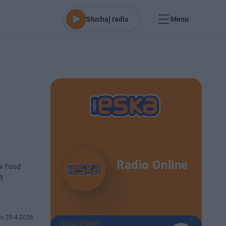
Słuchaj radia
Menu
Radio Online
ów Food
ą
o 29-4-2026
TERAZ GRAMY