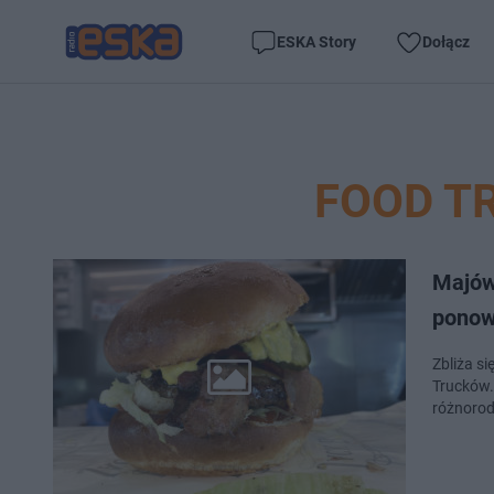
ESKA Story
Dołącz
FOOD T
Majów
ponow
Zbliża s
Trucków.
różnorod