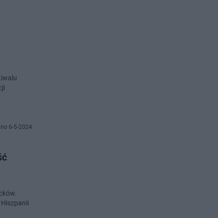
tiwalu
ji
no 6-5-2024
ść
ucków.
 Hiszpanii