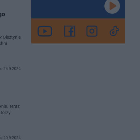
go
w Olsztynie
chni
o 24-9-2024
ynie. Teraz
atorzy
o 20-9-2024