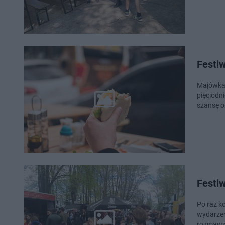
Festi
Majówka 
pięciodn
szansę o
Festi
Po raz k
wydarzen
rozmawia