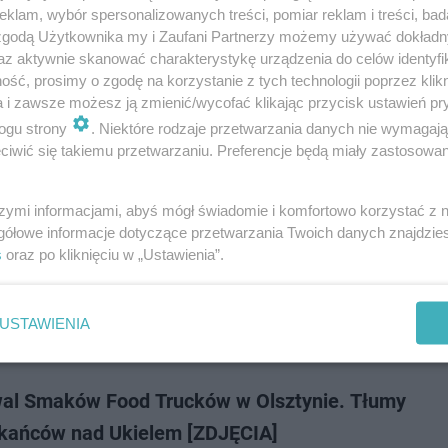
. W weekend (21-23 kwietnia) na placu przy Centrum Handlowym Olszty
klam, wybór spersonalizowanych treści, pomiar reklam i treści, bad
osztować najpyszniejszych d…
 zgodą Użytkownika my i Zaufani Partnerzy możemy używać dokład
az aktywnie skanować charakterystykę urządzenia do celów identyfi
ść, prosimy o zgodę na korzystanie z tych technologii poprzez klikn
dodan
a i zawsze możesz ją zmienić/wycofać klikając przycisk ustawień pr
ogu strony
. Niektóre rodzaje przetwarzania danych nie wymagaj
iwić się takiemu przetwarzaniu. Preferencje będą miały zastosowanie
wal Smaków Food Trucków nadchodzi
szymi informacjami, abyś mógł świadomie i komfortowo korzystać z
iacie się, jak spędzić majówkę w Olsztynie? Najlepiej na najpyszniejszym
gółowe informacje dotyczące przetwarzania Twoich danych znajdzi
e, czyli Festiwalu Smaków Food Trucków nad jeziorem Ukiel, który potrwa
s
oraz po kliknięciu w „Ustawienia”.
ajowy week…
USTAWIENIA
dodan
wal Smaków Food Trucków w Olsztynie. Tłumy
kańców nad Ukielem [ZDJĘCIA]