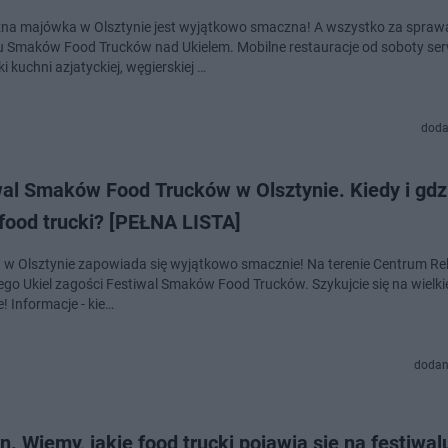
na majówka w Olsztynie jest wyjątkowo smaczna! A wszystko za spraw
u Smaków Food Trucków nad Ukielem. Mobilne restauracje od soboty se
 kuchni azjatyckiej, węgierskiej …
doda
wal Smaków Food Trucków w Olsztynie. Kiedy i gdz
food trucki? [PEŁNA LISTA]
w Olsztynie zapowiada się wyjątkowo smacznie! Na terenie Centrum Re
go Ukiel zagości Festiwal Smaków Food Trucków. Szykujcie się na wielk
 Informacje - kie…
dodan
n. Wiemy, jakie food trucki pojawią się na festiwal