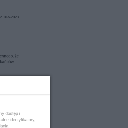
o 10-5-2023
sennego, że
szkańców
o 24-4-2023
y dostęp i
lne identyfikatory,
az
iania