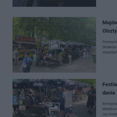
Majów
Olszt
Ponownie
Smaków F
mieszkań
Festi
dania 
W majówk
Mobilne r
czy Amer