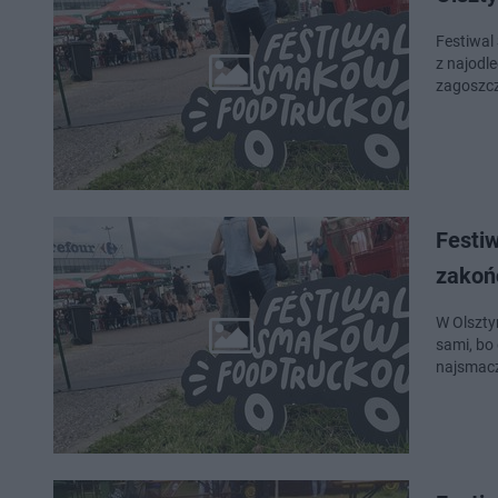
Festiwal
z najodl
zagoszcz
Festi
zakoń
W Olszty
sami, bo
najsmacz