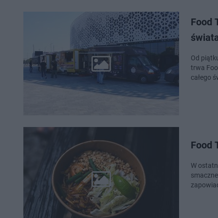
Food T
świat
Od piątk
trwa Foo
całego ś
Food T
W ostatn
smaczne 
zapowiad