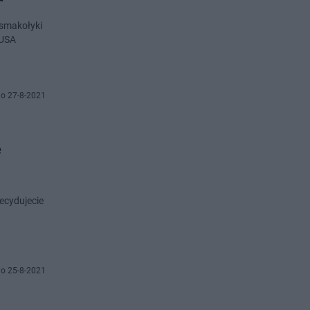
smakołyki
 USA
o 27-8-2021
e
ecydujecie
o 25-8-2021