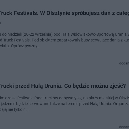
ruck Festivals. W Olsztynie spróbujesz dań z całe
a
u do niedzieli (20-22 września) pod Halą Widowiskowo-Sportową Urania 
d Truck Festivals. Pod obiektem zaparkowały busy serwujące dania z ku
wiata. Oprócz pyszny…
dodan
rucki przed Halą Urania. Co będzie można zjeść?
im czasie festiwale food trucków odbywały się na plaży miejskiej w Olszt
jedzenie będzie serwowane także na terenie przed Halą Urania. Organiz
ają nie tylko n…
dodan