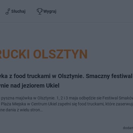
Słuchaj
Wygraj
RUCKI OLSZTYN
ka z food truckami w Olsztynie. Smaczny festiwal
nie nad jeziorem Ukiel
ię pyszna majówka w Olsztynie. 1, 2 i 3 maja odbędzie sie Festiwal Smak
 Plaża Miejska w Centrum Ukiel zapełni się food truckami, które zaserwuj
ne dania z wielu stron…
dodan