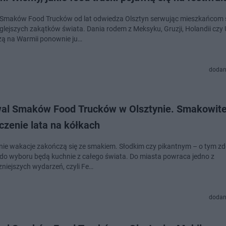
 Smaków Food Trucków od lat odwiedza Olsztyn serwując mieszkańcom 
eglejszych zakątków świata. Dania rodem z Meksyku, Gruzji, Holandii czy
ą na Warmii ponownie ju…
dodan
wal Smaków Food Trucków w Olsztynie. Smakowit
czenie lata na kółkach
nie wakacje zakończą się ze smakiem. Słodkim czy pikantnym – o tym zd
 do wyboru będą kuchnie z całego świata. Do miasta powraca jedno z
niejszych wydarzeń, czyli Fe…
dodan