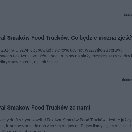
doda
wal Smaków Food Trucków. Co będzie można zjeść
2024 w Olsztynie zapowiada się rewelacyjnie. Wszystko za sprawą
iowego Festiwalu Smaków Food Trucków na plaży miejskiej. Mieszkańcy 
dkryć nowe smaki, ale także cies…
dodan
wal Smaków Food Trucków za nami
olejny do Olsztyna zawitał Festiwal Smaków Food Trucków. Jest to już cy
ie, które powraca do nas z każdą majówką. Pojawiliśmy się na miejscu i
liśmy z organizatorami or…