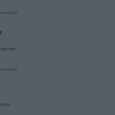
no 4-5-2024
?
będą mieli
o 30-4-2024
kliczne