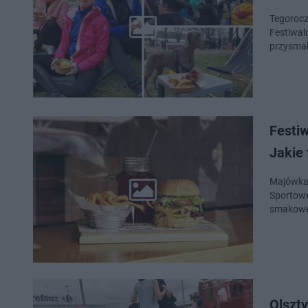
Tegorocz
Festiwal
przysmaki
Festi
Jakie 
Majówka 
Sportowe
smakowe!
Olszty