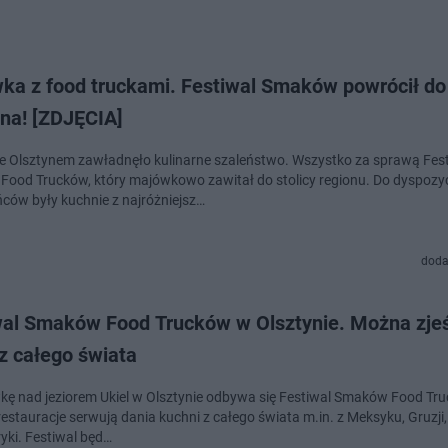
ka z food truckami. Festiwal Smaków powrócił do
yna! [ZDJĘCIA]
 Olsztynem zawładnęło kulinarne szaleństwo. Wszystko za sprawą Fes
ood Trucków, który majówkowo zawitał do stolicy regionu. Do dyspozyc
ców były kuchnie z najróżniejsz…
doda
wal Smaków Food Trucków w Olsztynie. Można zje
z całego świata
ę nad jeziorem Ukiel w Olsztynie odbywa się Festiwal Smaków Food Tr
estauracje serwują dania kuchni z całego świata m.in. z Meksyku, Gruzji,
yki. Festiwal będ…