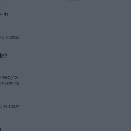
ą
rwują
no 1-5-2022
ie?
kreacyjno-
ie doznania
o 29-4-2022
u