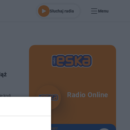
Słuchaj radia
Menu
iąż
Radio Online
e kryli
k Filet-O-
o 21-9-2025
TERAZ GRAMY