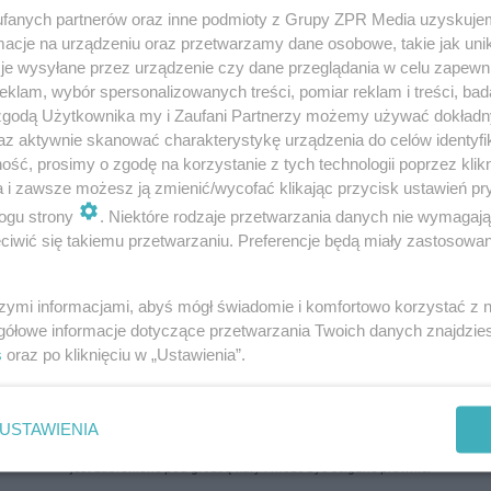
fanych partnerów oraz inne podmioty z Grupy ZPR Media uzyskujem
cje na urządzeniu oraz przetwarzamy dane osobowe, takie jak unika
je wysyłane przez urządzenie czy dane przeglądania w celu zapewn
klam, wybór spersonalizowanych treści, pomiar reklam i treści, bad
 zgodą Użytkownika my i Zaufani Partnerzy możemy używać dokład
az aktywnie skanować charakterystykę urządzenia do celów identyfi
ść, prosimy o zgodę na korzystanie z tych technologii poprzez klikn
a i zawsze możesz ją zmienić/wycofać klikając przycisk ustawień pr
ogu strony
. Niektóre rodzaje przetwarzania danych nie wymagaj
iwić się takiemu przetwarzaniu. Preferencje będą miały zastosowanie
szymi informacjami, abyś mógł świadomie i komfortowo korzystać z
gółowe informacje dotyczące przetwarzania Twoich danych znajdzi
s
oraz po kliknięciu w „Ustawienia”.
USTAWIENIA
ozpowszechniany lub dalej rozpowszechniany w jakikolwiek sposób (w tym także el
pisemnej zgody właściciela praw. Jakiekolwiek użycie lub wykorzystanie utworów w c
jest zabronione pod groźbą kary i może być ścigane prawnie.