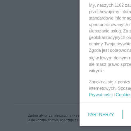
My, naszych 1162 zau
przechowujemy informa
standardowe informac
spersonalizowanych re
ulepszanie usług. Za
geolokalizacyjnych or
cenimy Twoją prywatno
Zgoda jest dobrowoln
się w lewym dolnym r
ale masz prawo sprzec
witrynie.
Zapoznaj się z poniż
internetowych. Szcze
Prywatności
i
Cookie
PARTNERZY
Żaden utwór zamieszczony w serwisie nie może być powielany i r
jakiejkolwiek formie, włącznie z umieszczaniem w Internecie bez 