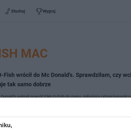
Słuchaj
Wygraj
ISH MAC
O-Fish wrócił do Mc Donald's. Sprawdziłam, czy wc
je tak samo dobrze
Donald's ogłosił powrót Filet-O-Fish do menu, miłośnicy rybnej kanapki ni
 W końcu w latach dwudziestych to był prawdziwy hit. Ale czy obecny sma
równuje temu…
niku,
dodan