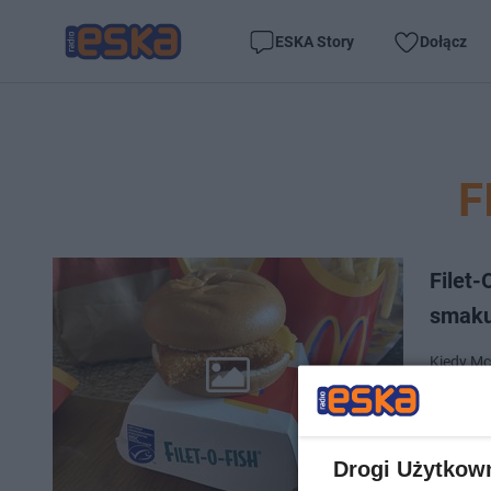
ESKA Story
Dołącz
F
Filet-
smaku
Kiedy Mc 
radości.
Fisha do
Drogi Użytkow