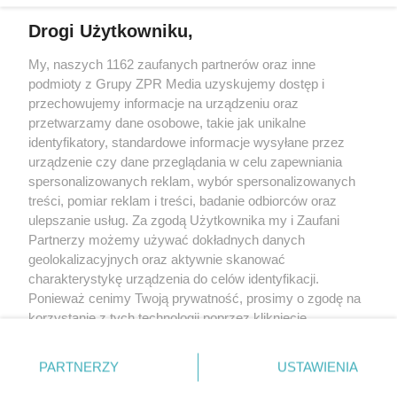
Drogi Użytkowniku,
My, naszych 1162 zaufanych partnerów oraz inne
Żaden utwór zamieszczony w serwisie nie może być powielany i
podmioty z Grupy ZPR Media uzyskujemy dostęp i
rozpowszechniany lub dalej rozpowszechniany w jakikolwiek sposób (w
tym także elektroniczny lub mechaniczny) na jakimkolwiek polu
przechowujemy informacje na urządzeniu oraz
eksploatacji w jakiejkolwiek formie, włącznie z umieszczaniem w Internecie
przetwarzamy dane osobowe, takie jak unikalne
bez pisemnej zgody właściciela praw. Jakiekolwiek użycie lub
wykorzystanie utworów w całości lub w części z naruszeniem prawa, tzn.
identyfikatory, standardowe informacje wysyłane przez
bez właściwej zgody, jest zabronione pod groźbą kary i może być ścigane
urządzenie czy dane przeglądania w celu zapewniania
prawnie.
spersonalizowanych reklam, wybór spersonalizowanych
treści, pomiar reklam i treści, badanie odbiorców oraz
ulepszanie usług. Za zgodą Użytkownika my i Zaufani
Partnerzy możemy używać dokładnych danych
geolokalizacyjnych oraz aktywnie skanować
charakterystykę urządzenia do celów identyfikacji.
O nas
Ponieważ cenimy Twoją prywatność, prosimy o zgodę na
korzystanie z tych technologii poprzez kliknięcie
Informacje prawne
„Akceptuję”. Zgoda jest dobrowolna i zawsze możesz ją
zmienić/wycofać klikając przycisk ustawień prywatności
Nasze serwisy
PARTNERZY
USTAWIENIA
znajdujący się w lewym dolnym rogu strony
. Niektóre