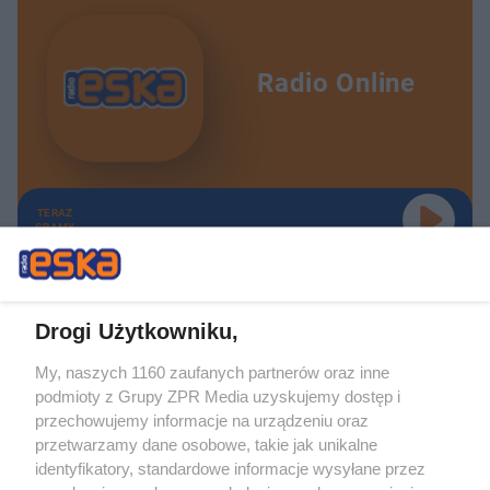
Radio Online
TERAZ
GRAMY
Drogi Użytkowniku,
My, naszych 1160 zaufanych partnerów oraz inne
Żaden utwór zamieszczony w serwisie nie może być powielany i
podmioty z Grupy ZPR Media uzyskujemy dostęp i
rozpowszechniany lub dalej rozpowszechniany w jakikolwiek sposób (w
tym także elektroniczny lub mechaniczny) na jakimkolwiek polu
przechowujemy informacje na urządzeniu oraz
eksploatacji w jakiejkolwiek formie, włącznie z umieszczaniem w Internecie
przetwarzamy dane osobowe, takie jak unikalne
bez pisemnej zgody właściciela praw. Jakiekolwiek użycie lub
wykorzystanie utworów w całości lub w części z naruszeniem prawa, tzn.
identyfikatory, standardowe informacje wysyłane przez
bez właściwej zgody, jest zabronione pod groźbą kary i może być ścigane