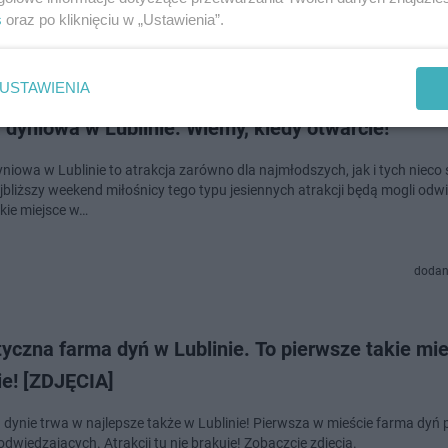
s
oraz po kliknięciu w „Ustawienia”.
dodan
USTAWIENIA
dyniowa w Lublinie. Wiemy, kiedy otwarcie!
niowa w Lublinie to atrakcja zarówno dla najmłodszych, jak i tych nieco 
jbliższy weekend miłośnicy tego typu jesiennych atrakcji będą mogli odw
akie miejsce w…
dodan
yczna farma dyń w Lublinie. To pierwsze takie mi
ie! [ZDJĘCIA]
 dynie trwa w najlepsze także w Lublinie! Pierwsza w mieście farma dyń 
odwiedzających. Atrakcji tu nie brakuje! Zobaczcie zdjęcia.