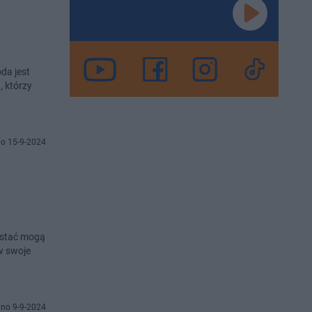
da jest
, którzy
o 15-9-2024
zystać mogą
 w swoje
no 9-9-2024