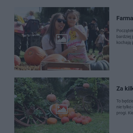
Farma 
Początek
bardziej 
kochają p
Za kil
To będzie
nie tylko
progi. Ki