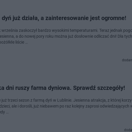
dyń już działa, a zainteresowanie jest ogromne!
 września zaskoczył bardzo wysokimi temperaturami. Teraz jednak pogo
jesienna, a do nowej pory roku można już dosłownie odliczać dni! Dla tych
ożółkłe liście …
dodan
ka dni ruszy farma dyniowa. Sprawdź szczegóły!
 już trzeci sezon z farmą dyń w Lublinie. Jesienna atrakcja, z której kor
 dzieci, ale i dorośli, już niebawem po raz kolejny zaprosi odwiedzających
edy …
doda