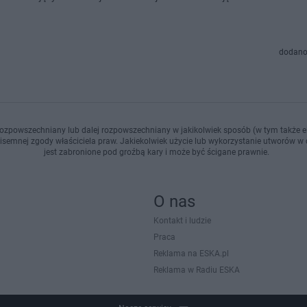
dodano
ozpowszechniany lub dalej rozpowszechniany w jakikolwiek sposób (w tym także el
pisemnej zgody właściciela praw. Jakiekolwiek użycie lub wykorzystanie utworów w c
jest zabronione pod groźbą kary i może być ścigane prawnie.
O nas
Kontakt i ludzie
Praca
Reklama na ESKA.pl
Reklama w Radiu ESKA