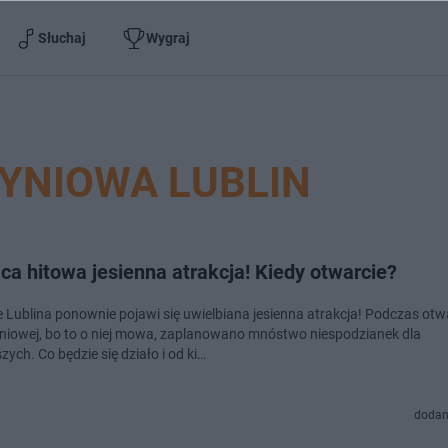
Słuchaj
Wygraj
YNIOWA LUBLIN
a hitowa jesienna atrakcja! Kiedy otwarcie?
 Lublina ponownie pojawi się uwielbiana jesienna atrakcja! Podczas otw
niowej, bo to o niej mowa, zaplanowano mnóstwo niespodzianek dla
ych. Co będzie się działo i od ki…
dodan