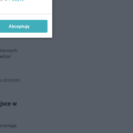
o 24-9-2023
Akceptuję
starszych.
iedzać
o 20-9-2023
ejsce w
przyciąga