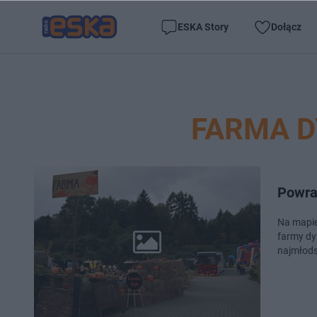
ESKA Story
Dołącz
FARMA D
Powrac
Na mapie
farmy dy
najmłodsz