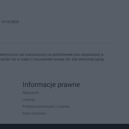
 15-10-2022
ektroniczny lub mechaniczny) na jakimkolwiek polu eksploatacji w
ałości lub w części z naruszeniem prawa, tzn. bez właściwej zgody,
Informacje prawne
Regulamin
Licencje
Polityka prywatności i cookies
Dane osobowe