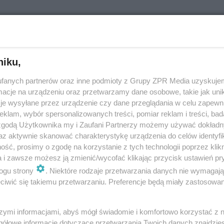
ne atrakcje dla dzieci w Lublinie. Te miejsca odwi
odziną!
niku,
jesienne atrakcje w Lublinie? W które miejsca w mieście warto się wybrać
fanych partnerów oraz inne podmioty z Grupy ZPR Media uzyskujem
zym artykule przedstawimy wam 5 lubelskich atrakcji, które według nas
cje na urządzeniu oraz przetwarzamy dane osobowe, takie jak unika
 jesienią z c…
je wysyłane przez urządzenie czy dane przeglądania w celu zapewn
klam, wybór spersonalizowanych treści, pomiar reklam i treści, bad
 zgodą Użytkownika my i Zaufani Partnerzy możemy używać dokład
dodan
az aktywnie skanować charakterystykę urządzenia do celów identyfi
ść, prosimy o zgodę na korzystanie z tych technologii poprzez klikn
a i zawsze możesz ją zmienić/wycofać klikając przycisk ustawień pr
dyń w Lublinie rozpoczęła sezon! Zobacz zdjęcia
ogu strony
. Niektóre rodzaje przetwarzania danych nie wymagaj
iwić się takiemu przetwarzaniu. Preferencje będą miały zastosowanie
 atrakcja (nie tylko) dla najmłodszych znów pojawiła się na mapie Lubli
 niej mowa, właśnie rozpoczęła tegoroczny sezon. Na jej terenie znajdzie
 tematycznych deko…
szymi informacjami, abyś mógł świadomie i komfortowo korzystać z
gółowe informacje dotyczące przetwarzania Twoich danych znajdzi