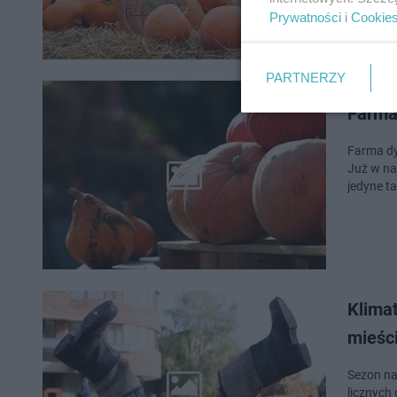
Prywatności
i
Cookie
PARTNERZY
Farma 
Farma dy
Już w na
jedyne t
Klimat
mieśc
Sezon na
licznych 