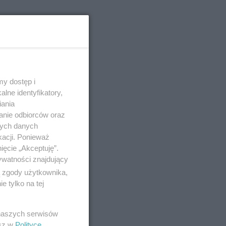
edzisz z
 z dziećmi?
y dostęp i
 warto
lne identyfikatory,
iania
anie odbiorców oraz
nych danych
o 8-11-2023
kacji. Ponieważ
ięcie „Akceptuję”.
ywatności znajdujący
ą zgody użytkownika,
 tylko na tej
na. Farma
cie
 naszych serwisów
esz w
Polityce