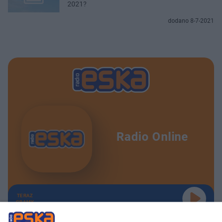
2021?
dodano 8-7-2021
Radio Online
TERAZ
GRAMY