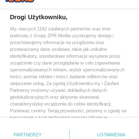
Drogi Użytkowniku,
My, naszych 1162 zaufanych partnerów oraz inne
Żaden utwór zamieszczony w serwisie nie może być powielany i
podmioty z Grupy ZPR Media uzyskujemy dostęp i
rozpowszechniany lub dalej rozpowszechniany w jakikolwiek sposób (w
tym także elektroniczny lub mechaniczny) na jakimkolwiek polu
przechowujemy informacje na urządzeniu oraz
eksploatacji w jakiejkolwiek formie, włącznie z umieszczaniem w Internecie
przetwarzamy dane osobowe, takie jak unikalne
bez pisemnej zgody właściciela praw. Jakiekolwiek użycie lub
wykorzystanie utworów w całości lub w części z naruszeniem prawa, tzn.
identyfikatory, standardowe informacje wysyłane przez
bez właściwej zgody, jest zabronione pod groźbą kary i może być ścigane
urządzenie czy dane przeglądania w celu zapewniania
prawnie.
spersonalizowanych reklam, wybór spersonalizowanych
treści, pomiar reklam i treści, badanie odbiorców oraz
ulepszanie usług. Za zgodą Użytkownika my i Zaufani
Partnerzy możemy używać dokładnych danych
geolokalizacyjnych oraz aktywnie skanować
charakterystykę urządzenia do celów identyfikacji.
O nas
Ponieważ cenimy Twoją prywatność, prosimy o zgodę na
korzystanie z tych technologii poprzez kliknięcie
Informacje prawne
„Akceptuję”. Zgoda jest dobrowolna i zawsze możesz ją
zmienić/wycofać klikając przycisk ustawień prywatności
Nasze serwisy
PARTNERZY
USTAWIENIA
znajdujący się w lewym dolnym rogu strony
. Niektóre