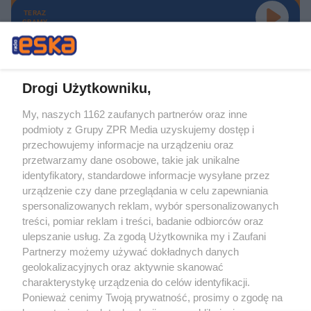
TERAZ
GRAMY
Drogi Użytkowniku,
My, naszych 1162 zaufanych partnerów oraz inne
Żaden utwór zamieszczony w serwisie nie może być powielany i
podmioty z Grupy ZPR Media uzyskujemy dostęp i
rozpowszechniany lub dalej rozpowszechniany w jakikolwiek sposób (w
tym także elektroniczny lub mechaniczny) na jakimkolwiek polu
przechowujemy informacje na urządzeniu oraz
eksploatacji w jakiejkolwiek formie, włącznie z umieszczaniem w Internecie
przetwarzamy dane osobowe, takie jak unikalne
bez pisemnej zgody właściciela praw. Jakiekolwiek użycie lub
wykorzystanie utworów w całości lub w części z naruszeniem prawa, tzn.
identyfikatory, standardowe informacje wysyłane przez
bez właściwej zgody, jest zabronione pod groźbą kary i może być ścigane
urządzenie czy dane przeglądania w celu zapewniania
prawnie.
spersonalizowanych reklam, wybór spersonalizowanych
treści, pomiar reklam i treści, badanie odbiorców oraz
ulepszanie usług. Za zgodą Użytkownika my i Zaufani
Partnerzy możemy używać dokładnych danych
geolokalizacyjnych oraz aktywnie skanować
charakterystykę urządzenia do celów identyfikacji.
O nas
Ponieważ cenimy Twoją prywatność, prosimy o zgodę na