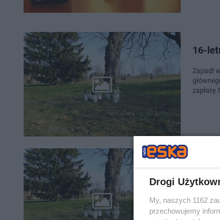
16-let
Zapadł w
głównego
zapłatę 
16-lat
proce
Drogi Użytkow
Przed Są
My, naszych 1162 zau
śmiertel
przechowujemy informa
Daniel G