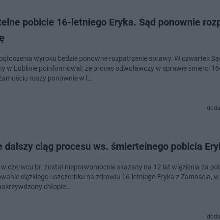
elne pobicie 16-letniego Eryka. Sąd ponownie roz
ę
ogłoszenia wyroku będzie ponowne rozpatrzenie sprawy. W czwartek Są
ny w Lublinie poinformował, że proces odwoławczy w sprawie śmierci 16-
Zamościu ruszy ponownie w l…
doda
 dalszy ciąg procesu ws. śmiertelnego pobicia Er
 w czerwcu br. został nieprawomocnie skazany na 12 lat więzienia za pobi
anie ciężkiego uszczerbku na zdrowiu 16-letniego Eryka z Zamościa, w
pokrzywdzony chłopie…
doda