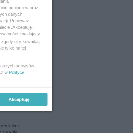
iania
anie odbiorców oraz
nych danych
o 31-1-2024
kacji. Ponieważ
ięcie „Akceptuję”.
i
ywatności znajdujący
ą zgody użytkownika,
 tylko na tej
o pobicia
a miało
 naszych serwisów
esz w
Polityce
 20-11-2023
Akceptuję
akt
óry w lutym
skierowała