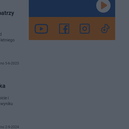
patrzy
d
letniego
no 5-6-2025
yka
cie i
 wyniku
no 2-9-2024