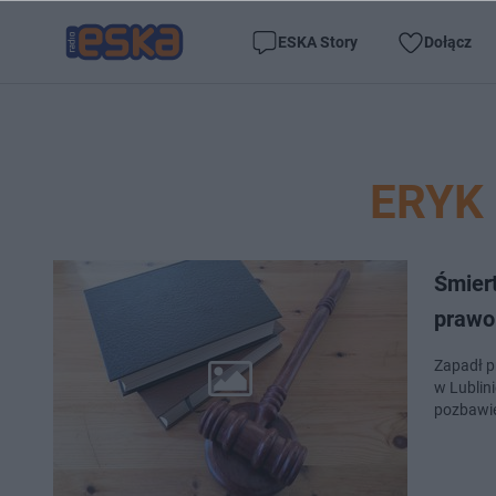
ESKA Story
Dołącz
ERYK
Śmiert
prawo
Zapadł p
w Lublini
pozbawie