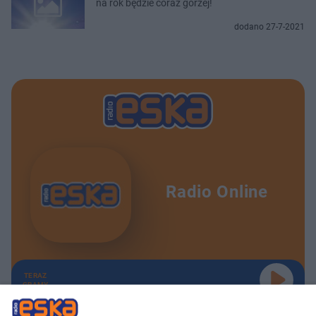
na rok będzie coraz gorzej!
dodano 27-7-2021
Radio Online
TERAZ
GRAMY