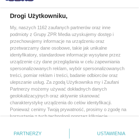
Drogi Użytkowniku,
My, naszych 1162 zaufanych partnerów oraz inne
Żaden utwór zamieszczony w serwisie nie może być powielany i
podmioty z Grupy ZPR Media uzyskujemy dostęp i
rozpowszechniany lub dalej rozpowszechniany w jakikolwiek sposób (w
tym także elektroniczny lub mechaniczny) na jakimkolwiek polu
przechowujemy informacje na urządzeniu oraz
eksploatacji w jakiejkolwiek formie, włącznie z umieszczaniem w Internecie
przetwarzamy dane osobowe, takie jak unikalne
bez pisemnej zgody właściciela praw. Jakiekolwiek użycie lub
wykorzystanie utworów w całości lub w części z naruszeniem prawa, tzn.
identyfikatory, standardowe informacje wysyłane przez
bez właściwej zgody, jest zabronione pod groźbą kary i może być ścigane
urządzenie czy dane przeglądania w celu zapewniania
prawnie.
spersonalizowanych reklam, wybór spersonalizowanych
treści, pomiar reklam i treści, badanie odbiorców oraz
ulepszanie usług. Za zgodą Użytkownika my i Zaufani
Partnerzy możemy używać dokładnych danych
geolokalizacyjnych oraz aktywnie skanować
charakterystykę urządzenia do celów identyfikacji.
O nas
Ponieważ cenimy Twoją prywatność, prosimy o zgodę na
korzystanie z tych technologii poprzez kliknięcie
Informacje prawne
„Akceptuję”. Zgoda jest dobrowolna i zawsze możesz ją
zmienić/wycofać klikając przycisk ustawień prywatności
Nasze serwisy
PARTNERZY
USTAWIENIA
znajdujący się w lewym dolnym rogu strony
. Niektóre