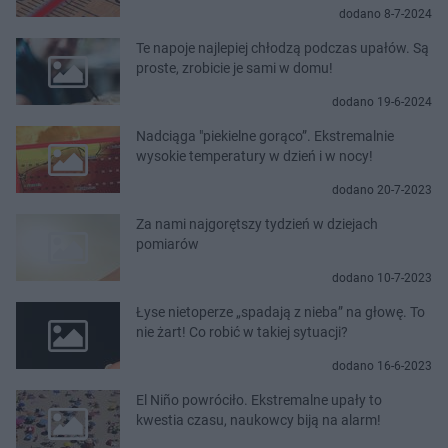
dodano 8-7-2024
Te napoje najlepiej chłodzą podczas upałów. Są
proste, zrobicie je sami w domu!
dodano 19-6-2024
Nadciąga "piekielne gorąco”. Ekstremalnie
wysokie temperatury w dzień i w nocy!
dodano 20-7-2023
Za nami najgorętszy tydzień w dziejach
pomiarów
dodano 10-7-2023
Łyse nietoperze „spadają z nieba” na głowę. To
nie żart! Co robić w takiej sytuacji?
dodano 16-6-2023
El Niño powróciło. Ekstremalne upały to
kwestia czasu, naukowcy biją na alarm!