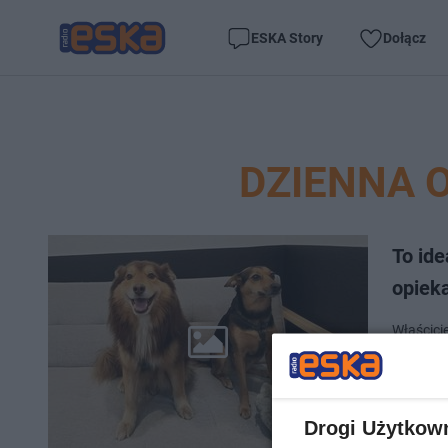
ESKA Story
Dołącz
DZIENNA 
To ide
opiek
Właścicie
pracy lu
wziąć cz
Drogi Użytkow