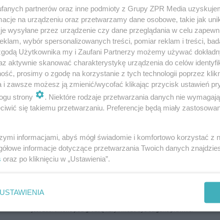
fanych partnerów oraz inne podmioty z Grupy ZPR Media uzyskujem
cje na urządzeniu oraz przetwarzamy dane osobowe, takie jak unika
je wysyłane przez urządzenie czy dane przeglądania w celu zapewn
klam, wybór spersonalizowanych treści, pomiar reklam i treści, bad
 zgodą Użytkownika my i Zaufani Partnerzy możemy używać dokład
az aktywnie skanować charakterystykę urządzenia do celów identyfi
ść, prosimy o zgodę na korzystanie z tych technologii poprzez klikn
a i zawsze możesz ją zmienić/wycofać klikając przycisk ustawień pr
ogu strony
. Niektóre rodzaje przetwarzania danych nie wymagaj
iwić się takiemu przetwarzaniu. Preferencje będą miały zastosowanie
szymi informacjami, abyś mógł świadomie i komfortowo korzystać z
gółowe informacje dotyczące przetwarzania Twoich danych znajdzi
s
oraz po kliknięciu w „Ustawienia”.
USTAWIENIA
ozpowszechniany lub dalej rozpowszechniany w jakikolwiek sposób (w tym także el
pisemnej zgody właściciela praw. Jakiekolwiek użycie lub wykorzystanie utworów w c
jest zabronione pod groźbą kary i może być ścigane prawnie.