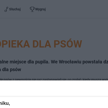
Słuchaj
Wygraj
OPIEKA DLA PSÓW
alne miejsce dla pupila. We Wrocławiu powstała d
a dla psów
le psów z pewnością nie raz zastanawiali się, co zrobić, kiedy muszą wyj
b lekarza i nie mają z kim zostawić swojego pupila. Nie zawsze bowiem 
woronoga ze sobą lu…
niku,
dodan