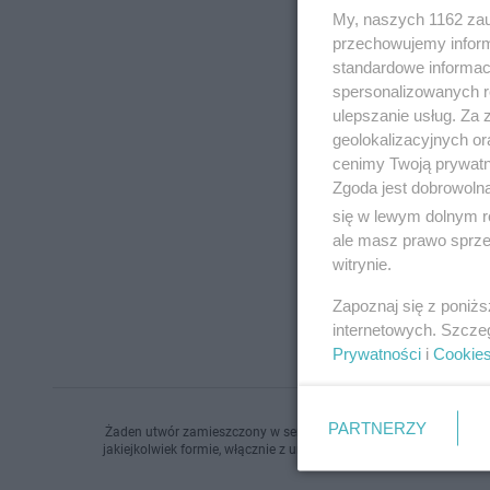
My, naszych 1162 zau
przechowujemy informa
standardowe informac
spersonalizowanych re
ulepszanie usług. Za
geolokalizacyjnych or
cenimy Twoją prywatno
Zgoda jest dobrowoln
się w lewym dolnym r
ale masz prawo sprzec
witrynie.
Zapoznaj się z poniż
internetowych. Szcze
Prywatności
i
Cookie
PARTNERZY
Żaden utwór zamieszczony w serwisie nie może być powielany i r
jakiejkolwiek formie, włącznie z umieszczaniem w Internecie bez 