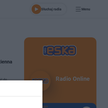
Słuchaj radia
Menu
zienna
Radio Online
ść do
możemy
o 11-2-2025
TERAZ GRAMY