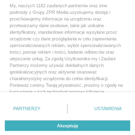
My, naszych 1162 zaufanych partnerów oraz inne
Żaden utwór zamieszczony w serwisie nie może być powielany i
podmioty z Grupy ZPR Media uzyskujemy dostęp i
rozpowszechniany lub dalej rozpowszechniany w jakikolwiek sposób (w
tym także elektroniczny lub mechaniczny) na jakimkolwiek polu
przechowujemy informacje na urządzeniu oraz
eksploatacji w jakiejkolwiek formie, włącznie z umieszczaniem w Internecie
przetwarzamy dane osobowe, takie jak unikalne
bez pisemnej zgody właściciela praw. Jakiekolwiek użycie lub
identyfikatory, standardowe informacje wysyłane przez
wykorzystanie utworów w całości lub w części z naruszeniem prawa, tzn.
bez właściwej zgody, jest zabronione pod groźbą kary i może być ścigane
urządzenie czy dane przeglądania w celu zapewniania
prawnie.
spersonalizowanych reklam, wybór spersonalizowanych
treści, pomiar reklam i treści, badanie odbiorców oraz
ulepszanie usług. Za zgodą Użytkownika my i Zaufani
Partnerzy możemy używać dokładnych danych
geolokalizacyjnych oraz aktywnie skanować
charakterystykę urządzenia do celów identyfikacji.
Ponieważ cenimy Twoją prywatność, prosimy o zgodę na
O nas
korzystanie z tych technologii poprzez kliknięcie
Informacje prawne
„Akceptuję”. Zgoda jest dobrowolna i zawsze możesz ją
zmienić/wycofać klikając przycisk ustawień prywatności
Nasze serwisy
PARTNERZY
USTAWIENIA
znajdujący się w lewym dolnym rogu strony
. Niektóre
rodzaje przetwarzania danych nie wymagają zgody
© 2026 Grupa ZPR Media
Akceptuję
użytkownika, ale masz prawo sprzeciwić się takiemu
przetwarzaniu. Preferencje będą miały zastosowanie tylko