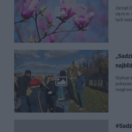
Zarząd Z
się m.in. ł
tych ost
„Sadz
najbli
Szykuje 
pokazane
mogli ws
#Sadz