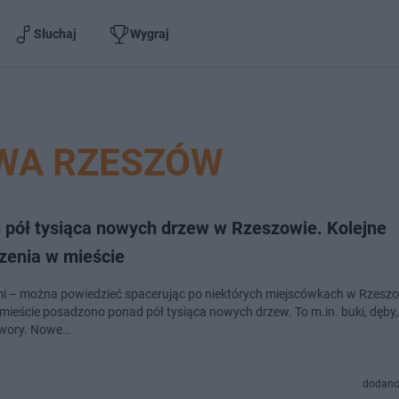
Słuchaj
Wygraj
WA RZESZÓW
 pół tysiąca nowych drzew w Rzeszowie. Kolejne
zenia w mieście
mi – można powiedzieć spacerując po niektórych miejscówkach w Rzeszow
 mieście posadzono ponad pół tysiąca nowych drzew. To m.in. buki, dęby, g
jawory. Nowe…
dodano