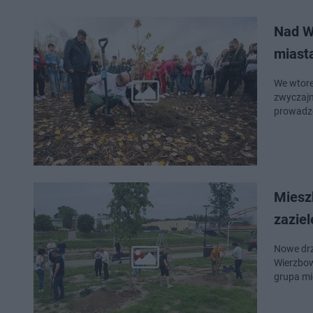
Nad W
miast
We wtore
zwyczajn
prowadzo
Miesz
zaziel
Nowe drz
Wierzbową
grupa mi