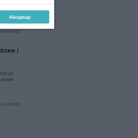
miasta.
Akceptuję
o 26-4-2022
drzew i
órzy już
 przede
o 21-3-2022