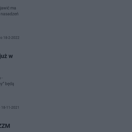
ojawić ma
o 18-2-2022
już w
 -
py” będą
 18-11-2021
 ZZM