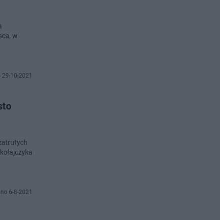
a
sca, w
 29-10-2021
sto
zatrutych
ikołajczyka
no 6-8-2021