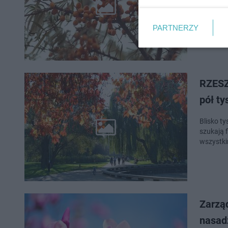
Rzeszów s
Nowe roś
rzeszows
PARTNERZY
RZESZÓ
pół t
Blisko t
szukają 
wszystki
Zarząd
nasad