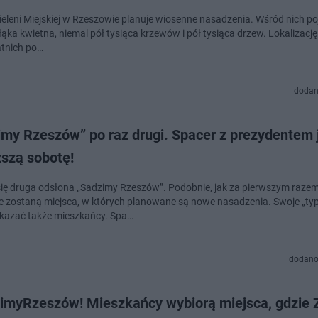
ieleni Miejskiej w Rzeszowie planuje wiosenne nasadzenia. Wśród nich p
ąka kwietna, niemal pół tysiąca krzewów i pół tysiąca drzew. Lokalizację nasadzeń
atnich po…
dodan
imy Rzeszów” po raz drugi. Spacer z prezydentem 
ższą sobotę!
się druga odsłona „Sadzimy Rzeszów”. Podobnie, jak za pierwszym razem
 zostaną miejsca, w których planowane są nowe nasadzenia. Swoje „ty
kazać także mieszkańcy. Spa…
dodano
imyRzeszów! Mieszkańcy wybiorą miejsca, gdzie