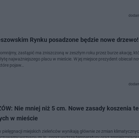
dodan
eszowskim Rynku posadzone będzie nowe drzewo!
zeszłym roku przez burze akację, która od lat
płytę najważniejszego placu w mieście. W jej miejsce prezydent obiecał n
które pojaw…
dodan
ÓW: Nie mniej niż 5 cm. Nowe zasady koszenia t
nych w mieście
 pielęgnacji miejskich zieleńców wynikają głównie ze zmian klimatycznyc
dczuwamy wszyscy- m.in. coraz wyższe temperatury oraz zmniejszające 