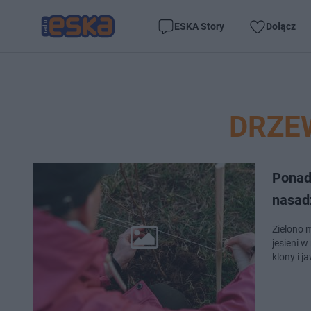
ESKA Story
Dołącz
DRZE
Ponad
nasad
Zielono 
jesieni w
klony i 