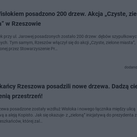
isłokiem posadzono 200 drzew. Akcja „Czyste, zie
a” w Rzeszowie
k przy ul. Jarowej posadzonych zostało 200 drzew: dębów szypułkowych
ych. Tym samym, Rzeszów włączył się do akcji „Czyste, zielone miasta”,
nej przez Stowarzyszenie Pr…
dodano
kańcy Rzeszowa posadzili nowe drzewa. Dadzą cie
enią przestrzeń!
ewa posadzone zostały wzdłuż Wisłoka i nowego łącznika między ulicą
 a aleją Kopisto. Jak się okazuje- z „zieloną” inicjatywą do prezydenta z
eszkańców, której zal…