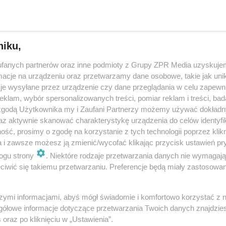
ższa trawa chr…
dodan
niku,
fanych partnerów oraz inne podmioty z Grupy ZPR Media uzyskujem
ów zyska kolejnych ponad 500 drzew. Urzędnicy og
cje na urządzeniu oraz przetwarzamy dane osobowe, takie jak unika
 przetarg na nasadzenia
je wysyłane przez urządzenie czy dane przeglądania w celu zapewn
klam, wybór spersonalizowanych treści, pomiar reklam i treści, bad
e postępowanie dotyczy tzw. nasadzeń zastępcze. Te mają pojawić się 
 zgodą Użytkownika my i Zaufani Partnerzy możemy używać dokład
 różnych powodów, wcześniej wyciętych. Wśród lokalizacji, w których poja
az aktywnie skanować charakterystykę urządzenia do celów identyfi
zewa miasto wymie…
ść, prosimy o zgodę na korzystanie z tych technologii poprzez klikn
a i zawsze możesz ją zmienić/wycofać klikając przycisk ustawień pr
ogu strony
. Niektóre rodzaje przetwarzania danych nie wymagaj
doda
iwić się takiemu przetwarzaniu. Preferencje będą miały zastosowanie
w się zazieleni! Urząd Miasta planuje kolejne
szymi informacjami, abyś mógł świadomie i komfortowo korzystać z
zenia
gółowe informacje dotyczące przetwarzania Twoich danych znajdzi
s
oraz po kliknięciu w „Ustawienia”.