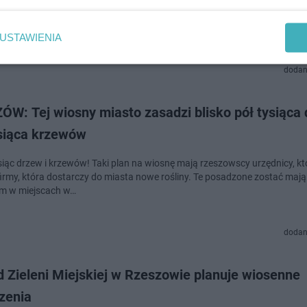
ię zazieleni! Już kolejny raz w tym roku przybędzie roślin w przestrzeni 
liny posadzone mają zostać w ponad 30 lokalizacjach, w tym m.in. przy
kich szkołach, przedszk…
USTAWIENIA
dodan
W: Tej wiosny miasto zasadzi blisko pół tysiąca 
ysiąca krzewów
ysiąc drzew i krzewów! Taki plan na wiosnę mają rzeszowscy urzędnicy, kt
firmy, która dostarczy do miasta nowe rośliny. Te posadzone zostać mają
m w miejscach w…
dodan
 Zieleni Miejskiej w Rzeszowie planuje wiosenne
zenia