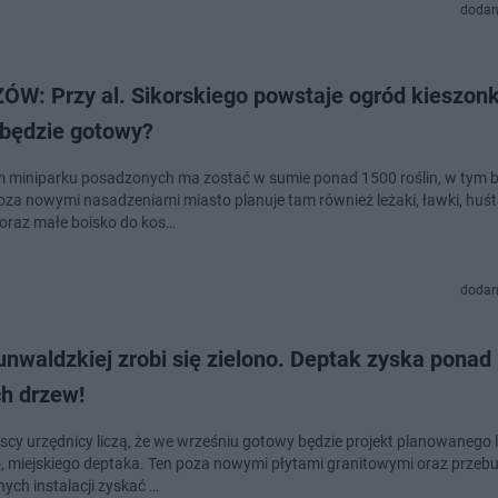
dodan
ÓW: Przy al. Sikorskiego powstaje ogród kieszon
 będzie gotowy?
miniparku posadzonych ma zostać w sumie ponad 1500 roślin, w tym b
oza nowymi nasadzeniami miasto planuje tam również leżaki, ławki, huśt
 oraz małe boisko do kos…
dodan
nwaldzkiej zrobi się zielono. Deptak zyska ponad
h drzew!
cy urzędnicy liczą, że we wrześniu gotowy będzie projekt planowanego l
o, miejskiego deptaka. Ten poza nowymi płytami granitowymi oraz prze
ych instalacji zyskać …