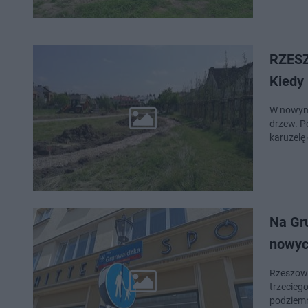
RZESZ
Kiedy
W nowym 
drzew. P
karuzelę
Na Gru
nowyc
Rzeszows
trzecieg
podziemn