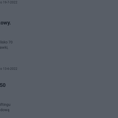
o 19-7-2022
kowy.
lisko 70
awki,
o 13-6-2022
 50
iftingu
budową