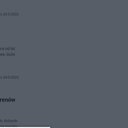
o 26-5-2022
owe, duże
o 24-5-2022
erenów
h, których
się zasoby