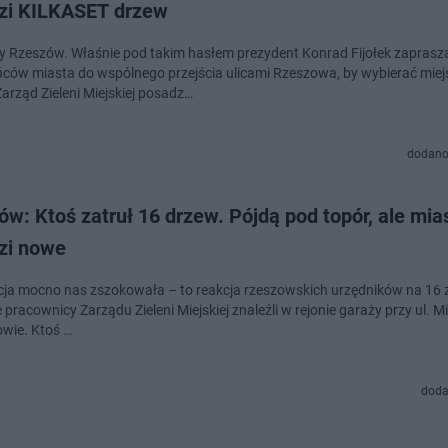
zi KILKASET drzew
 Rzeszów. Właśnie pod takim hasłem prezydent Konrad Fijołek zaprasz
ców miasta do wspólnego przejścia ulicami Rzeszowa, by wybierać miej
Zarząd Zieleni Miejskiej posadz…
dodano
w: Ktoś zatruł 16 drzew. Pójdą pod topór, ale mia
zi nowe
cja mocno nas zszokowała – to reakcja rzeszowskich urzędników na 16 
 pracownicy Zarządu Zieleni Miejskiej znaleźli w rejonie garaży przy ul. M
wie. Ktoś …
doda