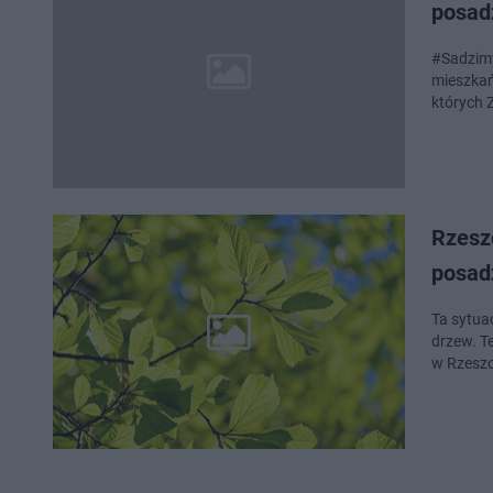
posad
#Sadzimy
mieszkań
których 
Rzeszó
posad
Ta sytua
drzew. Te
w Rzeszo