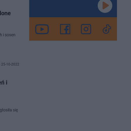
lone
 i sosen
 25-10-2022
ń i
głosiła się