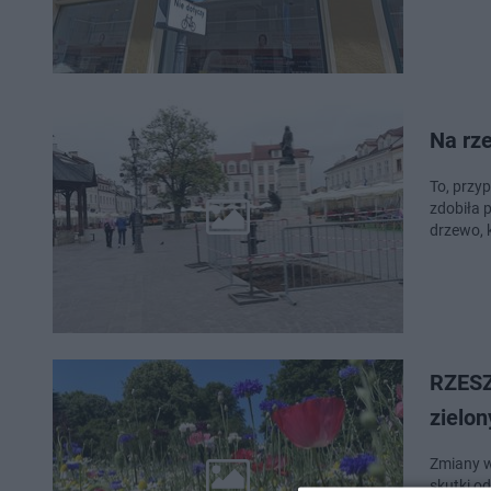
Na rz
To, przypomnijmy, zastąpić ma zniszczoną w 
zdobiła 
drzewo, 
RZESZ
zielo
Zmiany w
skutki o