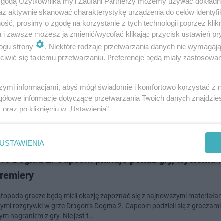
 zgodą Użytkownika my i Zaufani Partnerzy możemy używać dokład
dodan
az aktywnie skanować charakterystykę urządzenia do celów identyfi
ść, prosimy o zgodę na korzystanie z tych technologii poprzez klikn
a i zawsze możesz ją zmienić/wycofać klikając przycisk ustawień pr
n's Dogma 2, Capcom ujawinia długi gameplay. Wi
ogu strony
. Niektóre rodzaje przetwarzania danych nie wymagaj
jakie są klasy postaci w grze [WIDEO]
iwić się takiemu przetwarzaniu. Preferencje będą miały zastosowanie
oku odbędzie się premiera jednej z najbardziej wyczekiwanych gier RPG, 
szymi informacjami, abyś mógł świadomie i komfortowo korzystać z
 Twórcy gry, firma Capcom postanowili udostępnić graczom prawie 20
gółowe informacje dotyczące przetwarzania Twoich danych znajdzi
. Sądząc po tym, co…
s
oraz po kliknięciu w „Ustawienia”.
doda
USTAWIENIA
n’s Dogma 2. Capcom planuje pokaz gry, wyciekła 
premiery
istopada gracze będą mieli okazję zapoznać się z najnowszymi materiała
ymi rozgrywki w grze Dragon’s Dogma 2. Capcom podzieli się z graczami
m nagraniem z gry. Nie jest t…