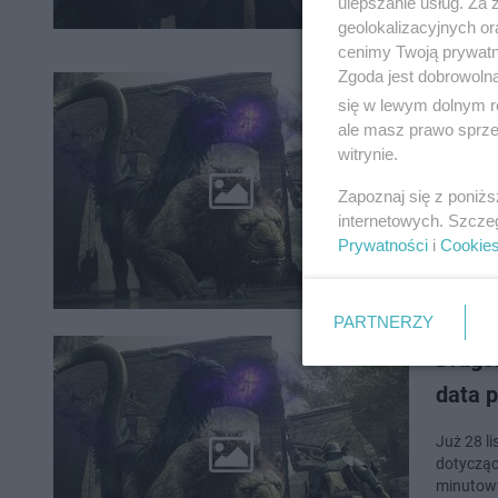
ulepszanie usług. Za
geolokalizacyjnych or
cenimy Twoją prywatno
Zgoda jest dobrowoln
Drago
się w lewym dolnym r
ale masz prawo sprzec
witrynie.
W 2024 r
Zapoznaj się z poniż
Dogma 2.
internetowych. Szcze
gameplay
Prywatności
i
Cookie
PARTNERZY
Drago
data 
Już 28 l
dotycząc
minutowy