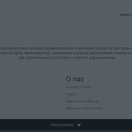
dodano
ozpowszechniany lub dalej rozpowszechniany w jakikolwiek sposób (w tym także el
pisemnej zgody właściciela praw. Jakiekolwiek użycie lub wykorzystanie utworów w c
jest zabronione pod groźbą kary i może być ścigane prawnie.
O nas
Kontakt i ludzie
Praca
Reklama na ESKA.pl
Reklama w Radiu ESKA
Nasze serwisy