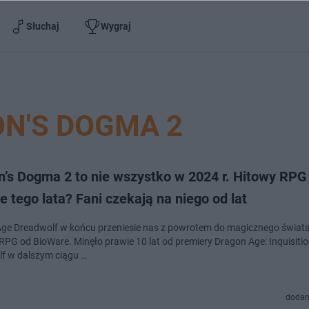
Słuchaj
Wygraj
N'S DOGMA 2
n’s Dogma 2 to nie wszystko w 2024 r. Hitowy RPG
e tego lata? Fani czekają na niego od lat
ge Dreadwolf w końcu przeniesie nas z powrotem do magicznego świata
r RPG od BioWare. Minęło prawie 10 lat od premiery Dragon Age: Inquisitio
f w dalszym ciągu …
dodan