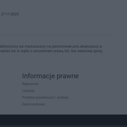
 27-11-2023
ektroniczny lub mechaniczny) na jakimkolwiek polu eksploatacji w
ałości lub w części z naruszeniem prawa, tzn. bez właściwej zgody,
Informacje prawne
Regulamin
Licencje
Polityka prywatności i cookies
Dane osobowe