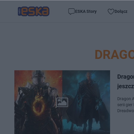
ESKA Story
Dołącz
DRAGO
Drago
jeszcz
Dragon A
serii gie
Dreadwol