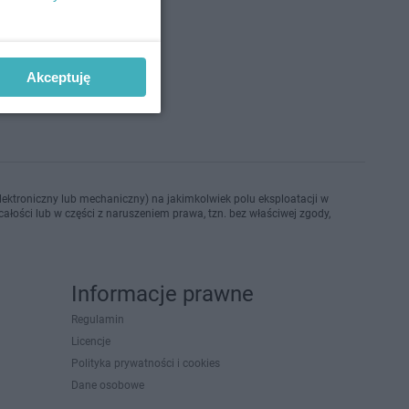
o 7-10-2022
Akceptuję
ektroniczny lub mechaniczny) na jakimkolwiek polu eksploatacji w
ałości lub w części z naruszeniem prawa, tzn. bez właściwej zgody,
Informacje prawne
Regulamin
Licencje
Polityka prywatności i cookies
Dane osobowe