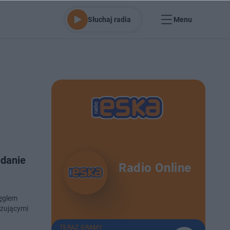
Słuchaj radia
Menu
adanie
Radio Online
ęglem
ązującymi
TERAZ GRAMY