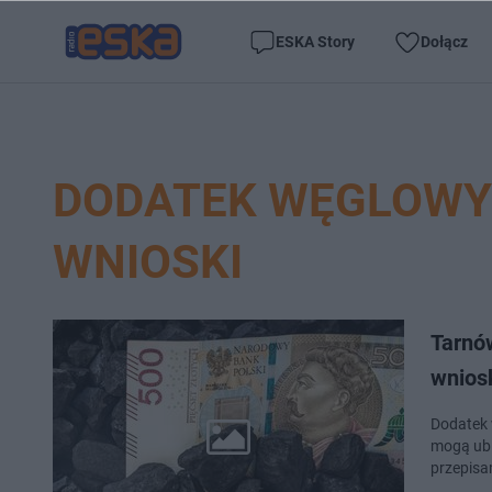
ESKA Story
Dołącz
DODATEK WĘGLOWY 
WNIOSKI
Tarnó
wnios
Dodatek 
mogą ubi
przepisa