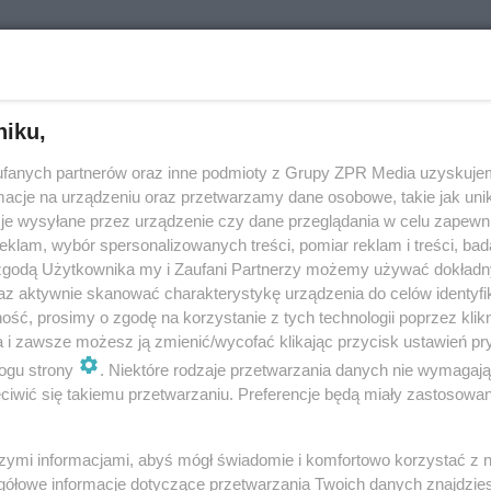
dodano
wzory wniosków o dopłaty do ogrzewania 2022. Co
niku,
iło?
fanych partnerów oraz inne podmioty z Grupy ZPR Media uzyskujem
ach Rządowego Centrum Legislacji (RCL) opublikowano zmieniony wzór
cje na urządzeniu oraz przetwarzamy dane osobowe, takie jak unika
dopłaty do źródeł ciepła wykorzystujących takie paliwo jak: pellet drzew
je wysyłane przez urządzenie czy dane przeglądania w celu zapewn
e, inny rodzaj …
klam, wybór spersonalizowanych treści, pomiar reklam i treści, bad
 zgodą Użytkownika my i Zaufani Partnerzy możemy używać dokład
az aktywnie skanować charakterystykę urządzenia do celów identyfi
dodano
ść, prosimy o zgodę na korzystanie z tych technologii poprzez klikn
a i zawsze możesz ją zmienić/wycofać klikając przycisk ustawień pr
ek węglowy 2022. Do kiedy tarnowianie mogą skł
ogu strony
. Niektóre rodzaje przetwarzania danych nie wymagaj
iwić się takiemu przetwarzaniu. Preferencje będą miały zastosowanie
ki?
węglowy 2022. Osoby, które ogrzewają swoje gospodarstwa domowe w
szymi informacjami, abyś mógł świadomie i komfortowo korzystać z
zcze niespełna dwa miesiące na staranie się o dofinansowanie. Zgodnie z
gółowe informacje dotyczące przetwarzania Twoich danych znajdzi