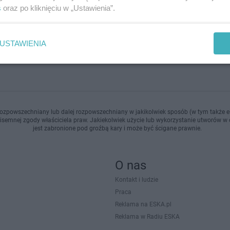
mi należy złożyć odpowiedni wnios…
s
oraz po kliknięciu w „Ustawienia”.
dodan
USTAWIENIA
ozpowszechniany lub dalej rozpowszechniany w jakikolwiek sposób (w tym także el
pisemnej zgody właściciela praw. Jakiekolwiek użycie lub wykorzystanie utworów w c
jest zabronione pod groźbą kary i może być ścigane prawnie.
O nas
Kontakt i ludzie
Praca
Reklama na ESKA.pl
Reklama w Radiu ESKA