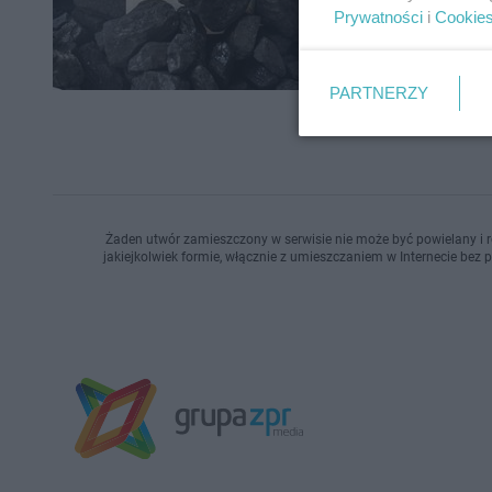
przepisa
Prywatności
i
Cookie
PARTNERZY
Żaden utwór zamieszczony w serwisie nie może być powielany i r
jakiejkolwiek formie, włącznie z umieszczaniem w Internecie bez 