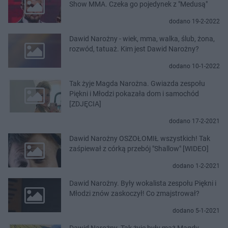
Show MMA. Czeka go pojedynek z "Medusą"
dodano 19-2-2022
Dawid Narożny - wiek, mma, walka, ślub, żona,
rozwód, tatuaż. Kim jest Dawid Narożny?
dodano 10-1-2022
Tak żyje Magda Narożna. Gwiazda zespołu
Piękni i Młodzi pokazała dom i samochód
[ZDJĘCIA]
dodano 17-2-2021
Dawid Narożny OSZOŁOMIŁ wszystkich! Tak
zaśpiewał z córką przebój "Shallow" [WIDEO]
dodano 1-2-2021
Dawid Narożny. Były wokalista zespołu Piękni i
Młodzi znów zaskoczył! Co zmajstrował?
dodano 5-1-2021
Dawid Narożny. Tak żyje były mąż Magdy