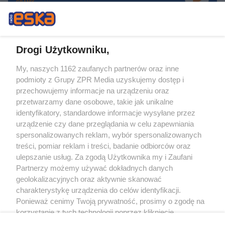
GRAMY
Drogi Użytkowniku,
My, naszych 1162 zaufanych partnerów oraz inne
Żaden utwór zamieszczony w serwisie nie może być powielany i
podmioty z Grupy ZPR Media uzyskujemy dostęp i
rozpowszechniany lub dalej rozpowszechniany w jakikolwiek sposób (w
tym także elektroniczny lub mechaniczny) na jakimkolwiek polu
przechowujemy informacje na urządzeniu oraz
eksploatacji w jakiejkolwiek formie, włącznie z umieszczaniem w Internecie
przetwarzamy dane osobowe, takie jak unikalne
bez pisemnej zgody właściciela praw. Jakiekolwiek użycie lub
wykorzystanie utworów w całości lub w części z naruszeniem prawa, tzn.
identyfikatory, standardowe informacje wysyłane przez
bez właściwej zgody, jest zabronione pod groźbą kary i może być ścigane
urządzenie czy dane przeglądania w celu zapewniania
prawnie.
spersonalizowanych reklam, wybór spersonalizowanych
treści, pomiar reklam i treści, badanie odbiorców oraz
ulepszanie usług. Za zgodą Użytkownika my i Zaufani
Partnerzy możemy używać dokładnych danych
geolokalizacyjnych oraz aktywnie skanować
charakterystykę urządzenia do celów identyfikacji.
O nas
Ponieważ cenimy Twoją prywatność, prosimy o zgodę na
korzystanie z tych technologii poprzez kliknięcie
Informacje prawne
„Akceptuję”. Zgoda jest dobrowolna i zawsze możesz ją