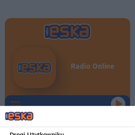
Radio Online
TERAZ
GRAMY
Drogi Użytkowniku,