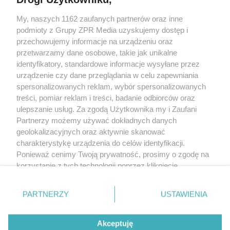
My, naszych 1162 zaufanych partnerów oraz inne
Żaden utwór zamieszczony w serwisie nie może być powielany i
podmioty z Grupy ZPR Media uzyskujemy dostęp i
rozpowszechniany lub dalej rozpowszechniany w jakikolwiek sposób (w
tym także elektroniczny lub mechaniczny) na jakimkolwiek polu
przechowujemy informacje na urządzeniu oraz
eksploatacji w jakiejkolwiek formie, włącznie z umieszczaniem w Internecie
przetwarzamy dane osobowe, takie jak unikalne
bez pisemnej zgody właściciela praw. Jakiekolwiek użycie lub
wykorzystanie utworów w całości lub w części z naruszeniem prawa, tzn.
identyfikatory, standardowe informacje wysyłane przez
bez właściwej zgody, jest zabronione pod groźbą kary i może być ścigane
urządzenie czy dane przeglądania w celu zapewniania
prawnie.
spersonalizowanych reklam, wybór spersonalizowanych
treści, pomiar reklam i treści, badanie odbiorców oraz
ulepszanie usług. Za zgodą Użytkownika my i Zaufani
Partnerzy możemy używać dokładnych danych
geolokalizacyjnych oraz aktywnie skanować
charakterystykę urządzenia do celów identyfikacji.
O nas
Ponieważ cenimy Twoją prywatność, prosimy o zgodę na
korzystanie z tych technologii poprzez kliknięcie
Informacje prawne
„Akceptuję”. Zgoda jest dobrowolna i zawsze możesz ją
zmienić/wycofać klikając przycisk ustawień prywatności
Nasze serwisy
PARTNERZY
USTAWIENIA
znajdujący się w lewym dolnym rogu strony
. Niektóre
rodzaje przetwarzania danych nie wymagają zgody
© 2026 Grupa ZPR Media
Akceptuję
użytkownika, ale masz prawo sprzeciwić się takiemu