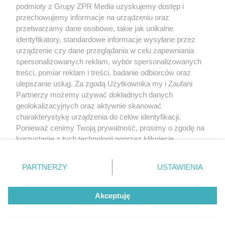
podmioty z Grupy ZPR Media uzyskujemy dostęp i
rozpowszechniany lub dalej rozpowszechniany w jakikolwiek sposób (w
tym także elektroniczny lub mechaniczny) na jakimkolwiek polu
przechowujemy informacje na urządzeniu oraz
eksploatacji w jakiejkolwiek formie, włącznie z umieszczaniem w Internecie
przetwarzamy dane osobowe, takie jak unikalne
bez pisemnej zgody właściciela praw. Jakiekolwiek użycie lub
wykorzystanie utworów w całości lub w części z naruszeniem prawa, tzn.
identyfikatory, standardowe informacje wysyłane przez
bez właściwej zgody, jest zabronione pod groźbą kary i może być ścigane
urządzenie czy dane przeglądania w celu zapewniania
prawnie.
spersonalizowanych reklam, wybór spersonalizowanych
treści, pomiar reklam i treści, badanie odbiorców oraz
ulepszanie usług. Za zgodą Użytkownika my i Zaufani
Partnerzy możemy używać dokładnych danych
geolokalizacyjnych oraz aktywnie skanować
charakterystykę urządzenia do celów identyfikacji.
O nas
Ponieważ cenimy Twoją prywatność, prosimy o zgodę na
korzystanie z tych technologii poprzez kliknięcie
Informacje prawne
„Akceptuję”. Zgoda jest dobrowolna i zawsze możesz ją
zmienić/wycofać klikając przycisk ustawień prywatności
Nasze serwisy
PARTNERZY
USTAWIENIA
znajdujący się w lewym dolnym rogu strony
. Niektóre
rodzaje przetwarzania danych nie wymagają zgody
© 2026 Grupa ZPR Media
Akceptuję
użytkownika, ale masz prawo sprzeciwić się takiemu
przetwarzaniu. Preferencje będą miały zastosowanie tylko
na tej witrynie.