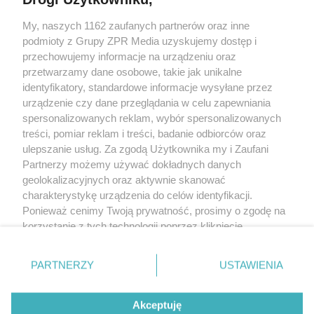
My, naszych 1162 zaufanych partnerów oraz inne
Żaden utwór zamieszczony w serwisie nie może być powielany i
podmioty z Grupy ZPR Media uzyskujemy dostęp i
rozpowszechniany lub dalej rozpowszechniany w jakikolwiek sposób (w
tym także elektroniczny lub mechaniczny) na jakimkolwiek polu
przechowujemy informacje na urządzeniu oraz
eksploatacji w jakiejkolwiek formie, włącznie z umieszczaniem w Internecie
przetwarzamy dane osobowe, takie jak unikalne
bez pisemnej zgody właściciela praw. Jakiekolwiek użycie lub
wykorzystanie utworów w całości lub w części z naruszeniem prawa, tzn.
identyfikatory, standardowe informacje wysyłane przez
bez właściwej zgody, jest zabronione pod groźbą kary i może być ścigane
urządzenie czy dane przeglądania w celu zapewniania
prawnie.
spersonalizowanych reklam, wybór spersonalizowanych
treści, pomiar reklam i treści, badanie odbiorców oraz
ulepszanie usług. Za zgodą Użytkownika my i Zaufani
Partnerzy możemy używać dokładnych danych
geolokalizacyjnych oraz aktywnie skanować
charakterystykę urządzenia do celów identyfikacji.
O nas
Ponieważ cenimy Twoją prywatność, prosimy o zgodę na
korzystanie z tych technologii poprzez kliknięcie
Informacje prawne
„Akceptuję”. Zgoda jest dobrowolna i zawsze możesz ją
zmienić/wycofać klikając przycisk ustawień prywatności
Nasze serwisy
PARTNERZY
USTAWIENIA
znajdujący się w lewym dolnym rogu strony
. Niektóre
rodzaje przetwarzania danych nie wymagają zgody
© 2026 Grupa ZPR Media
Akceptuję
użytkownika, ale masz prawo sprzeciwić się takiemu