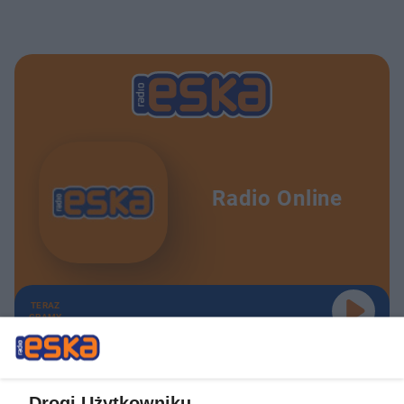
Radio Online
TERAZ
GRAMY
Drogi Użytkowniku,