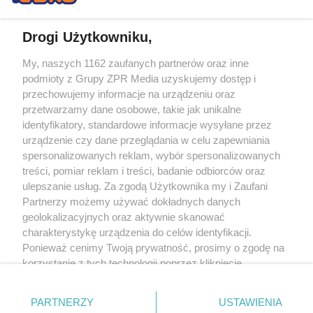
Drogi Użytkowniku,
My, naszych 1162 zaufanych partnerów oraz inne
Żaden utwór zamieszczony w serwisie nie może być powielany i
podmioty z Grupy ZPR Media uzyskujemy dostęp i
rozpowszechniany lub dalej rozpowszechniany w jakikolwiek sposób (w
tym także elektroniczny lub mechaniczny) na jakimkolwiek polu
przechowujemy informacje na urządzeniu oraz
eksploatacji w jakiejkolwiek formie, włącznie z umieszczaniem w Internecie
przetwarzamy dane osobowe, takie jak unikalne
bez pisemnej zgody właściciela praw. Jakiekolwiek użycie lub
identyfikatory, standardowe informacje wysyłane przez
wykorzystanie utworów w całości lub w części z naruszeniem prawa, tzn.
bez właściwej zgody, jest zabronione pod groźbą kary i może być ścigane
urządzenie czy dane przeglądania w celu zapewniania
prawnie.
spersonalizowanych reklam, wybór spersonalizowanych
treści, pomiar reklam i treści, badanie odbiorców oraz
ulepszanie usług. Za zgodą Użytkownika my i Zaufani
Partnerzy możemy używać dokładnych danych
geolokalizacyjnych oraz aktywnie skanować
charakterystykę urządzenia do celów identyfikacji.
Ponieważ cenimy Twoją prywatność, prosimy o zgodę na
O nas
korzystanie z tych technologii poprzez kliknięcie
Informacje prawne
„Akceptuję”. Zgoda jest dobrowolna i zawsze możesz ją
zmienić/wycofać klikając przycisk ustawień prywatności
Nasze serwisy
PARTNERZY
USTAWIENIA
znajdujący się w lewym dolnym rogu strony
. Niektóre