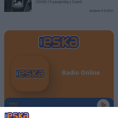
COVID-19 pacjentkę z Czech
dodano 9-3-2021
Radio Online
TERAZ
GRAMY