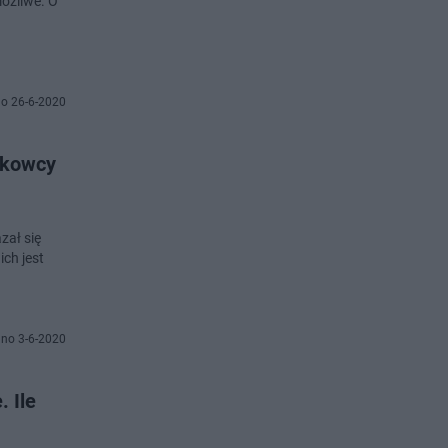
możliwe. O
o 26-6-2020
ukowcy
zał się
ch jest
no 3-6-2020
 Ile