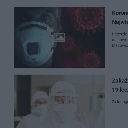
Koron
Najwi
Przeszło
najnowsz
Mazowsz
Zakaźn
19 le
Zielonogó