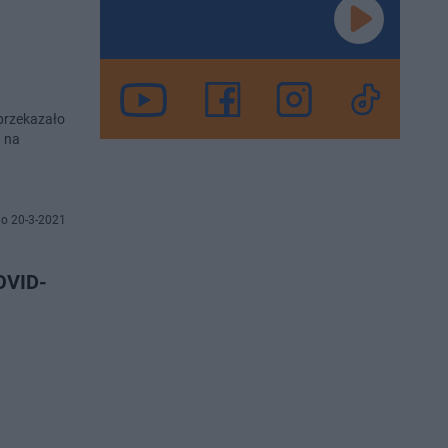
przekazało
u na
o 20-3-2021
COVID-