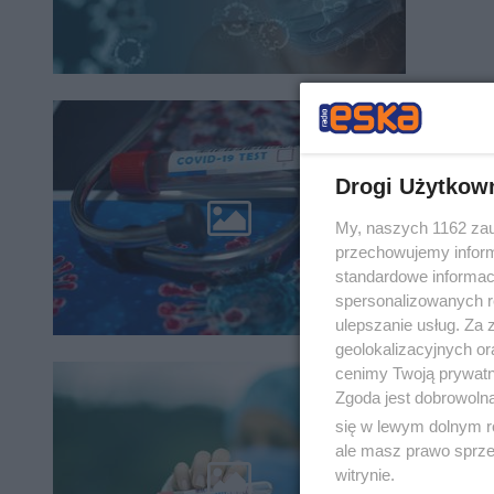
Lubus
wojew
Drogi Użytkow
Od sobot
My, naszych 1162 zau
Siedem o
w domowe
przechowujemy informa
standardowe informac
spersonalizowanych re
ulepszanie usług. Za
geolokalizacyjnych or
cenimy Twoją prywatno
Rośni
Zgoda jest dobrowoln
lubus
się w lewym dolnym r
ale masz prawo sprzec
W środę 
witrynie.
pochodzi 