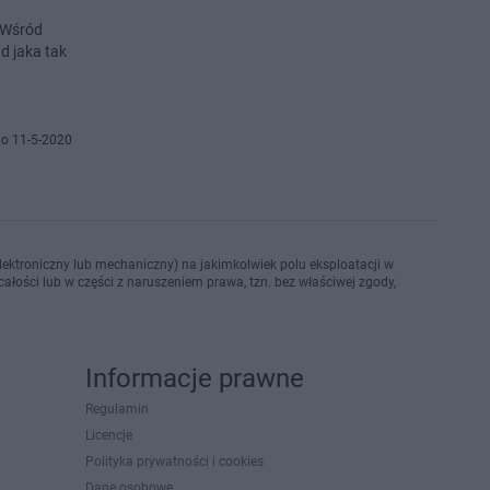
. Wśród
d jaka tak
o 11-5-2020
ektroniczny lub mechaniczny) na jakimkolwiek polu eksploatacji w
ałości lub w części z naruszeniem prawa, tzn. bez właściwej zgody,
Informacje prawne
Regulamin
Licencje
Polityka prywatności i cookies
Dane osobowe