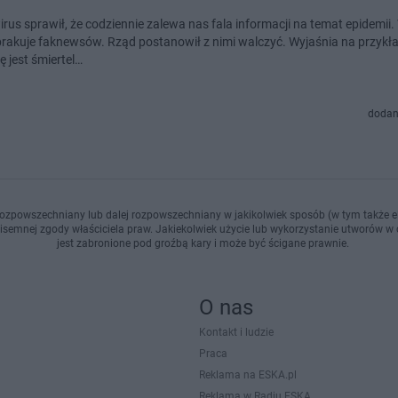
rus sprawił, że codziennie zalewa nas fala informacji na temat epidemii
 brakuje faknewsów. Rząd postanowił z nimi walczyć. Wyjaśnia na przykła
 jest śmiertel…
dodan
ozpowszechniany lub dalej rozpowszechniany w jakikolwiek sposób (w tym także el
pisemnej zgody właściciela praw. Jakiekolwiek użycie lub wykorzystanie utworów w c
jest zabronione pod groźbą kary i może być ścigane prawnie.
O nas
Kontakt i ludzie
Praca
Reklama na ESKA.pl
Reklama w Radiu ESKA