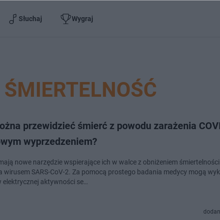
Słuchaj
Wygraj
9 ŚMIERTELNOŚĆ
ożna przewidzieć śmierć z powodu zarażenia COV
owym wyprzedzeniem?
mają nowe narzędzie wspierające ich w walce z obniżeniem śmiertelnośc
a wirusem SARS-CoV-2. Za pomocą prostego badania medycy mogą wyk
 elektrycznej aktywności se…
dodan