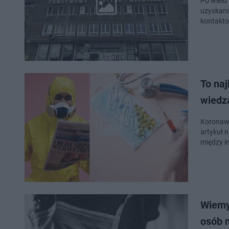
Po wielu
uzyskani
kontakto
To na
wiedzą
Koronawi
artykuł 
między i
Wiemy,
osób 