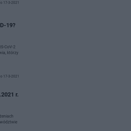
o 17-3-2021
ID-19?
RS-CoV-2
ia, którzy
o 17-3-2021
2021 r.
żeniach
ewództwie