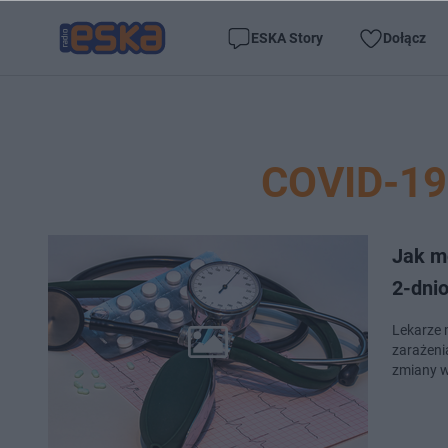
ESKA Story
Dołącz
COVID-1
Jak m
2-dni
Lekarze 
zarażeni
zmiany w