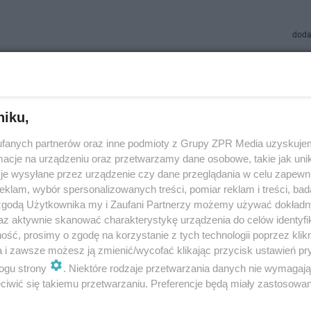
doda
kie: Koronawirus nie odpuszcza. Kolejne zakażeni
ództwie
niku,
y (15.08) do poniedziałku (17.08) potwierdzono 26 nowych przypadków
fanych partnerów oraz inne podmioty z Grupy ZPR Media uzyskujem
sób pochodzi z Gorzowa. To cztery kobiety i trzech mężczyzn, wszyscy 
j izolacji.
cje na urządzeniu oraz przetwarzamy dane osobowe, takie jak unika
je wysyłane przez urządzenie czy dane przeglądania w celu zapewn
klam, wybór spersonalizowanych treści, pomiar reklam i treści, bad
dodan
 zgodą Użytkownika my i Zaufani Partnerzy możemy używać dokład
az aktywnie skanować charakterystykę urządzenia do celów identyfi
ść, prosimy o zgodę na korzystanie z tych technologii poprzez klikn
e liczba zakażeń koronawirusem w województwie
a i zawsze możesz ją zmienić/wycofać klikając przycisk ustawień pr
kim. Mamy dwie nowe ofiary patogenu
ogu strony
. Niektóre rodzaje przetwarzania danych nie wymagaj
iwić się takiemu przetwarzaniu. Preferencje będą miały zastosowanie
(5.08) potwierdzono 13 nowych przypadków, w tym dwa w Gorzowie. Sz
z powiatu zielonogórskiego, po jednej z słubickiego, krośnieńskiego, żag