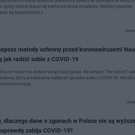
 tygodniach trwania epidemii, odwiedziny bliskich w szpitalach w końcu 
e zgody można starać się telefonicznie lub e-mailowo. Rodziny powinny
wać się bezpośrednio z …
dodan
jlepsze metody ochrony przed koronawirusem! Na
 jak radzić sobie z COVID-19
rus w Polsce i na świecie wciąż budzi grozę. Na łamach "The Lancet" uka
naukowy, który przedstawia najlepsze sposoby walki z COVID-19. Wśród ni
nnymi informacja,…
doda
 dlaczego dane o zgonach w Polsce nie są wyższe.
naprawdę zabija COVID-19?