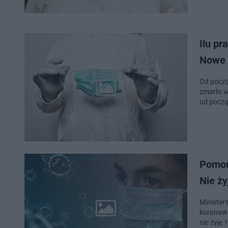
Ilu p
Nowe 
Od począ
zmarło w
od począ
Pomor
Nie ży
Minister
koronawi
nie żyje 