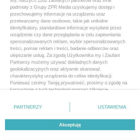
Żaden utwór zamieszczony w serwisie nie może być powielany i
podmioty z Grupy ZPR Media uzyskujemy dostęp i
rozpowszechniany lub dalej rozpowszechniany w jakikolwiek sposób (w
tym także elektroniczny lub mechaniczny) na jakimkolwiek polu
przechowujemy informacje na urządzeniu oraz
eksploatacji w jakiejkolwiek formie, włącznie z umieszczaniem w Internecie
przetwarzamy dane osobowe, takie jak unikalne
bez pisemnej zgody właściciela praw. Jakiekolwiek użycie lub
wykorzystanie utworów w całości lub w części z naruszeniem prawa, tzn.
identyfikatory, standardowe informacje wysyłane przez
bez właściwej zgody, jest zabronione pod groźbą kary i może być ścigane
urządzenie czy dane przeglądania w celu zapewniania
prawnie.
spersonalizowanych reklam, wybór spersonalizowanych
treści, pomiar reklam i treści, badanie odbiorców oraz
ulepszanie usług. Za zgodą Użytkownika my i Zaufani
Partnerzy możemy używać dokładnych danych
geolokalizacyjnych oraz aktywnie skanować
charakterystykę urządzenia do celów identyfikacji.
O nas
Ponieważ cenimy Twoją prywatność, prosimy o zgodę na
korzystanie z tych technologii poprzez kliknięcie
Informacje prawne
„Akceptuję”. Zgoda jest dobrowolna i zawsze możesz ją
zmienić/wycofać klikając przycisk ustawień prywatności
Nasze serwisy
PARTNERZY
USTAWIENIA
znajdujący się w lewym dolnym rogu strony
. Niektóre
rodzaje przetwarzania danych nie wymagają zgody
© 2026 Grupa ZPR Media
Akceptuję
użytkownika, ale masz prawo sprzeciwić się takiemu
przetwarzaniu. Preferencje będą miały zastosowanie tylko
na tej witrynie.