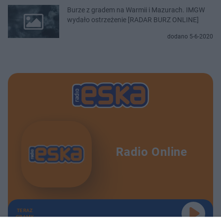
Burze z gradem na Warmii i Mazurach. IMGW
wydało ostrzeżenie [RADAR BURZ ONLINE]
dodano 5-6-2020
Radio Online
TERAZ
GRAMY