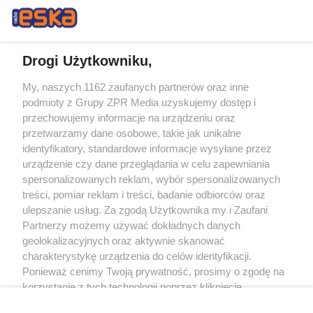
Drogi Użytkowniku,
My, naszych 1162 zaufanych partnerów oraz inne
Żaden utwór zamieszczony w serwisie nie może być powielany i
podmioty z Grupy ZPR Media uzyskujemy dostęp i
rozpowszechniany lub dalej rozpowszechniany w jakikolwiek sposób (w
tym także elektroniczny lub mechaniczny) na jakimkolwiek polu
przechowujemy informacje na urządzeniu oraz
eksploatacji w jakiejkolwiek formie, włącznie z umieszczaniem w Internecie
przetwarzamy dane osobowe, takie jak unikalne
bez pisemnej zgody właściciela praw. Jakiekolwiek użycie lub
wykorzystanie utworów w całości lub w części z naruszeniem prawa, tzn.
identyfikatory, standardowe informacje wysyłane przez
bez właściwej zgody, jest zabronione pod groźbą kary i może być ścigane
urządzenie czy dane przeglądania w celu zapewniania
prawnie.
spersonalizowanych reklam, wybór spersonalizowanych
treści, pomiar reklam i treści, badanie odbiorców oraz
ulepszanie usług. Za zgodą Użytkownika my i Zaufani
Partnerzy możemy używać dokładnych danych
geolokalizacyjnych oraz aktywnie skanować
charakterystykę urządzenia do celów identyfikacji.
O nas
Ponieważ cenimy Twoją prywatność, prosimy o zgodę na
korzystanie z tych technologii poprzez kliknięcie
Informacje prawne
„Akceptuję”. Zgoda jest dobrowolna i zawsze możesz ją