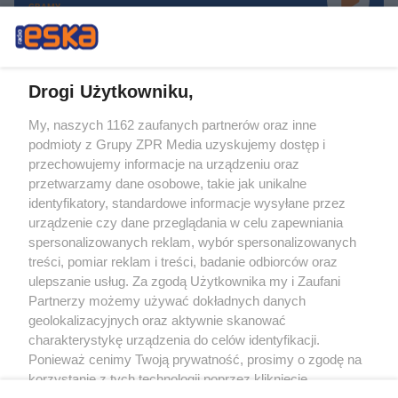
GRAMY
Drogi Użytkowniku,
My, naszych 1162 zaufanych partnerów oraz inne
Żaden utwór zamieszczony w serwisie nie może być powielany i
podmioty z Grupy ZPR Media uzyskujemy dostęp i
rozpowszechniany lub dalej rozpowszechniany w jakikolwiek sposób (w
tym także elektroniczny lub mechaniczny) na jakimkolwiek polu
przechowujemy informacje na urządzeniu oraz
eksploatacji w jakiejkolwiek formie, włącznie z umieszczaniem w Internecie
przetwarzamy dane osobowe, takie jak unikalne
bez pisemnej zgody właściciela praw. Jakiekolwiek użycie lub
wykorzystanie utworów w całości lub w części z naruszeniem prawa, tzn.
identyfikatory, standardowe informacje wysyłane przez
bez właściwej zgody, jest zabronione pod groźbą kary i może być ścigane
urządzenie czy dane przeglądania w celu zapewniania
prawnie.
spersonalizowanych reklam, wybór spersonalizowanych
treści, pomiar reklam i treści, badanie odbiorców oraz
ulepszanie usług. Za zgodą Użytkownika my i Zaufani
Partnerzy możemy używać dokładnych danych
geolokalizacyjnych oraz aktywnie skanować
charakterystykę urządzenia do celów identyfikacji.
O nas
Ponieważ cenimy Twoją prywatność, prosimy o zgodę na
korzystanie z tych technologii poprzez kliknięcie
Informacje prawne
„Akceptuję”. Zgoda jest dobrowolna i zawsze możesz ją