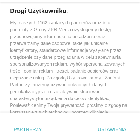
Drogi Użytkowniku,
My, naszych 1162 zaufanych partnerów oraz inne
Żaden utwór zamieszczony w serwisie nie może być powielany i
podmioty z Grupy ZPR Media uzyskujemy dostęp i
rozpowszechniany lub dalej rozpowszechniany w jakikolwiek sposób (w
tym także elektroniczny lub mechaniczny) na jakimkolwiek polu
przechowujemy informacje na urządzeniu oraz
eksploatacji w jakiejkolwiek formie, włącznie z umieszczaniem w Internecie
przetwarzamy dane osobowe, takie jak unikalne
bez pisemnej zgody właściciela praw. Jakiekolwiek użycie lub
wykorzystanie utworów w całości lub w części z naruszeniem prawa, tzn.
identyfikatory, standardowe informacje wysyłane przez
bez właściwej zgody, jest zabronione pod groźbą kary i może być ścigane
urządzenie czy dane przeglądania w celu zapewniania
prawnie.
spersonalizowanych reklam, wybór spersonalizowanych
treści, pomiar reklam i treści, badanie odbiorców oraz
ulepszanie usług. Za zgodą Użytkownika my i Zaufani
Partnerzy możemy używać dokładnych danych
geolokalizacyjnych oraz aktywnie skanować
charakterystykę urządzenia do celów identyfikacji.
O nas
Ponieważ cenimy Twoją prywatność, prosimy o zgodę na
korzystanie z tych technologii poprzez kliknięcie
Informacje prawne
„Akceptuję”. Zgoda jest dobrowolna i zawsze możesz ją
zmienić/wycofać klikając przycisk ustawień prywatności
Nasze serwisy
PARTNERZY
USTAWIENIA
znajdujący się w lewym dolnym rogu strony
. Niektóre