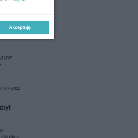
no 4-5-2023
Akceptuję
iały
ujących
y
o 11-4-2022
zbyt
po
y obawiają