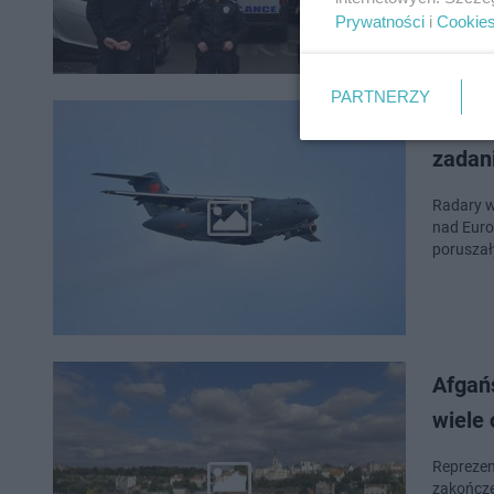
Prywatności
i
Cookie
PARTNERZY
Tajemn
zadan
Radary w
nad Euro
poruszał
Afgań
wiele
Reprezen
zakończe