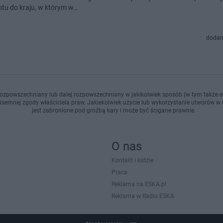
otu do kraju, w którym w…
dodan
ozpowszechniany lub dalej rozpowszechniany w jakikolwiek sposób (w tym także el
pisemnej zgody właściciela praw. Jakiekolwiek użycie lub wykorzystanie utworów w c
jest zabronione pod groźbą kary i może być ścigane prawnie.
O nas
Kontakt i ludzie
Praca
Reklama na ESKA.pl
Reklama w Radiu ESKA