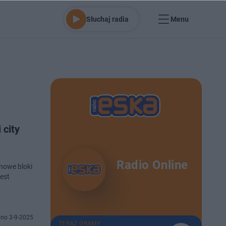
Słuchaj radia
Menu
 city
Radio Online
onowe bloki
jest
no 3-9-2025
TERAZ GRAMY