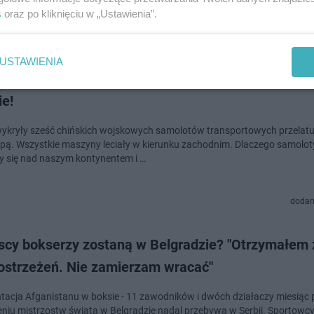
s
oraz po kliknięciu w „Ustawienia”.
doda
USTAWIENIA
icze samoloty z Chin nad Europą - wiemy, jakie m
ie!
ykryły sześć chińskich wojskowych samolotów transportowych przelat
pą. Wszystkie maszyny leciały w kierunku zachodnim. Dlaczego samolot
y się nad naszym kontynentem i …
dodan
scy bokserzy zostaną w Belgradzie? "Otrzymałem 
 ostrzeżeń. Nie zamierzam wracać"
tacja Afganistanu w boksie - 11 zawodników i dwóch działaczy miesiąc 
niu mistrzostw świata w Belgradzie nadal przebywa w Serbii. Sportowc