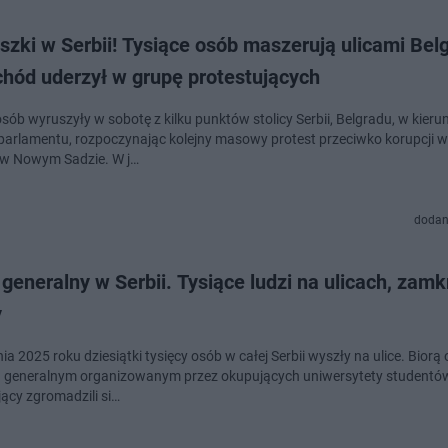
zki w Serbii! Tysiące osób maszerują ulicami Bel
hód uderzył w grupę protestujących
sób wyruszyły w sobotę z kilku punktów stolicy Serbii, Belgradu, w kieru
 parlamentu, rozpoczynając kolejny masowy protest przeciwko korupcji
 w Nowym Sadzie. W j…
dodan
 generalny w Serbii. Tysiące ludzi na ulicach, zamk
y
ia 2025 roku dziesiątki tysięcy osób w całej Serbii wyszły na ulice. Biorą 
u generalnym organizowanym przez okupujących uniwersytety studentó
jący zgromadzili si…