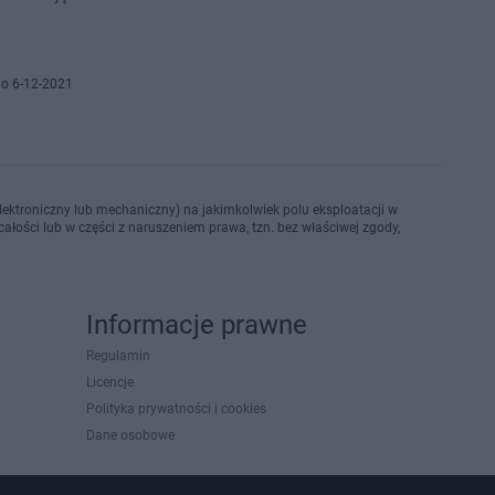
o 6-12-2021
ektroniczny lub mechaniczny) na jakimkolwiek polu eksploatacji w
ałości lub w części z naruszeniem prawa, tzn. bez właściwej zgody,
Informacje prawne
Regulamin
Licencje
Polityka prywatności i cookies
Dane osobowe