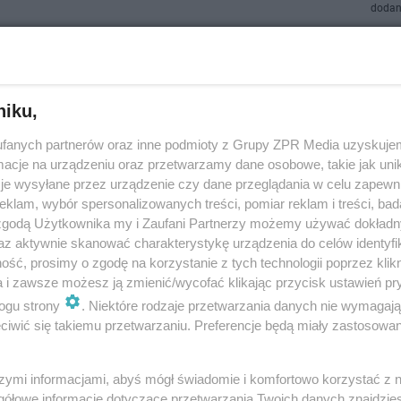
dodan
 Miasto" ma za sobą trudną historię, ale niezmienn
yca. Podróż z Krakowa zajmuje tylko dwie godzin
niku,
CIA]
fanych partnerów oraz inne podmioty z Grupy ZPR Media uzyskujem
 z najstarszych miast Europy. Wyróżnia się trudną historią, malowniczym
cje na urządzeniu oraz przetwarzamy dane osobowe, takie jak unika
dną architekturą. Mowa o Belgradzie - "Białym Mieście", stolicy Serbii, któ
je wysyłane przez urządzenie czy dane przeglądania w celu zapewn
coraz większą …
klam, wybór spersonalizowanych treści, pomiar reklam i treści, bad
 zgodą Użytkownika my i Zaufani Partnerzy możemy używać dokład
dodano
az aktywnie skanować charakterystykę urządzenia do celów identyfi
ść, prosimy o zgodę na korzystanie z tych technologii poprzez klikn
a i zawsze możesz ją zmienić/wycofać klikając przycisk ustawień pr
. Kolejny atak w szkole. 15-latka z nożem zraniła 
ogu strony
. Niektóre rodzaje przetwarzania danych nie wymagaj
ycielkę
iwić się takiemu przetwarzaniu. Preferencje będą miały zastosowanie
a była uczennica prywatnej szkoły w Belgradzie zaatakowała w czwarte
ówieśnika i nauczycielkę. Stan obu osób jest stabilny - podały serbskie 
szymi informacjami, abyś mógł świadomie i komfortowo korzystać z
ciąż jest w szoku p…
gółowe informacje dotyczące przetwarzania Twoich danych znajdzi