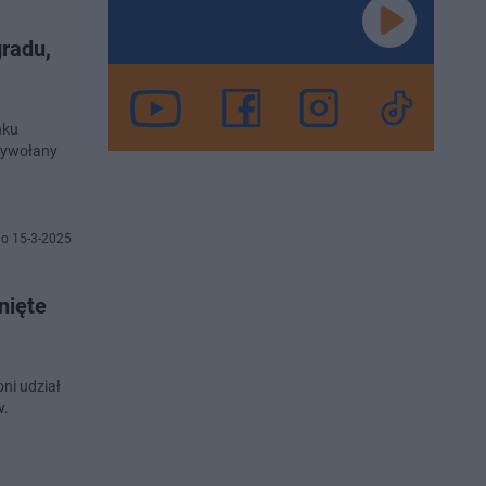
gradu,
nku
 wywołany
o 15-3-2025
nięte
oni udział
w.