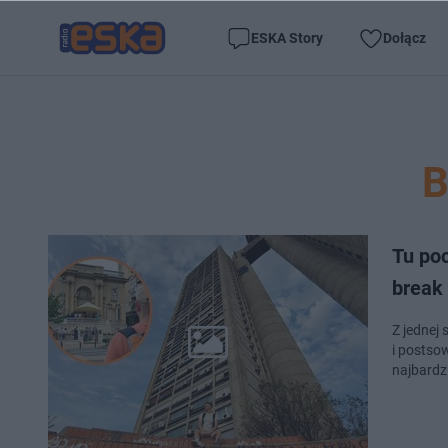
ESKA Story
Dołącz
Tu poc
break
Z jednej 
i postsow
najbardz