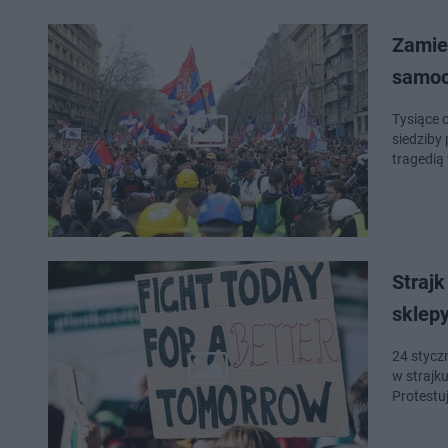
Zamies
samoc
Tysiące o
siedziby
tragedią
Strajk
sklep
24 styczn
w strajk
Protestu