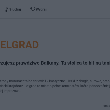
Słuchaj
Wygraj
BELGRAD
zujesz prawdziwe Bałkany. Ta stolica to hit na tani
strony monumentalne cerkwie i klimatyczne uliczki, z drugiej surowe, bet
iecki krajobraz. Belgrad to miasto pełne kontrastów, które jednocześnie 
iej imprezow…
doda