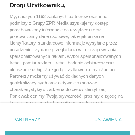
Drogi Użytkowniku,
My, naszych 1162 zaufanych partnerów oraz inne
Żaden utwór zamieszczony w serwisie nie może być powielany i
podmioty z Grupy ZPR Media uzyskujemy dostęp i
rozpowszechniany lub dalej rozpowszechniany w jakikolwiek sposób (w
tym także elektroniczny lub mechaniczny) na jakimkolwiek polu
przechowujemy informacje na urządzeniu oraz
eksploatacji w jakiejkolwiek formie, włącznie z umieszczaniem w Internecie
przetwarzamy dane osobowe, takie jak unikalne
bez pisemnej zgody właściciela praw. Jakiekolwiek użycie lub
wykorzystanie utworów w całości lub w części z naruszeniem prawa, tzn.
identyfikatory, standardowe informacje wysyłane przez
bez właściwej zgody, jest zabronione pod groźbą kary i może być ścigane
urządzenie czy dane przeglądania w celu zapewniania
prawnie.
spersonalizowanych reklam, wybór spersonalizowanych
treści, pomiar reklam i treści, badanie odbiorców oraz
ulepszanie usług. Za zgodą Użytkownika my i Zaufani
Partnerzy możemy używać dokładnych danych
geolokalizacyjnych oraz aktywnie skanować
charakterystykę urządzenia do celów identyfikacji.
O nas
Ponieważ cenimy Twoją prywatność, prosimy o zgodę na
korzystanie z tych technologii poprzez kliknięcie
Informacje prawne
„Akceptuję”. Zgoda jest dobrowolna i zawsze możesz ją
zmienić/wycofać klikając przycisk ustawień prywatności
Nasze serwisy
PARTNERZY
USTAWIENIA
znajdujący się w lewym dolnym rogu strony
. Niektóre
rodzaje przetwarzania danych nie wymagają zgody
© 2026 Grupa ZPR Media