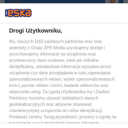
GRAMY
Drogi Użytkowniku,
My, naszych 1162 zaufanych partnerów oraz inne
Żaden utwór zamieszczony w serwisie nie może być powielany i
podmioty z Grupy ZPR Media uzyskujemy dostęp i
rozpowszechniany lub dalej rozpowszechniany w jakikolwiek sposób (w
tym także elektroniczny lub mechaniczny) na jakimkolwiek polu
przechowujemy informacje na urządzeniu oraz
eksploatacji w jakiejkolwiek formie, włącznie z umieszczaniem w Internecie
przetwarzamy dane osobowe, takie jak unikalne
bez pisemnej zgody właściciela praw. Jakiekolwiek użycie lub
wykorzystanie utworów w całości lub w części z naruszeniem prawa, tzn.
identyfikatory, standardowe informacje wysyłane przez
bez właściwej zgody, jest zabronione pod groźbą kary i może być ścigane
urządzenie czy dane przeglądania w celu zapewniania
prawnie.
spersonalizowanych reklam, wybór spersonalizowanych
treści, pomiar reklam i treści, badanie odbiorców oraz
ulepszanie usług. Za zgodą Użytkownika my i Zaufani
Partnerzy możemy używać dokładnych danych
geolokalizacyjnych oraz aktywnie skanować
charakterystykę urządzenia do celów identyfikacji.
O nas
Ponieważ cenimy Twoją prywatność, prosimy o zgodę na
korzystanie z tych technologii poprzez kliknięcie
Informacje prawne