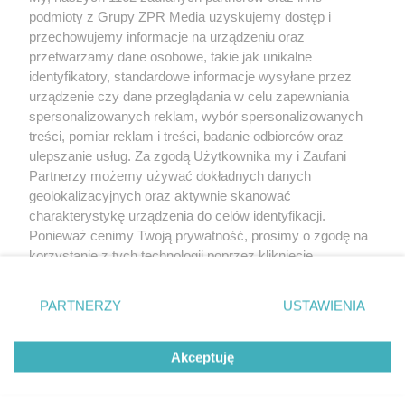
Żaden utwór zamieszczony w serwisie nie może być powielany i
podmioty z Grupy ZPR Media uzyskujemy dostęp i
rozpowszechniany lub dalej rozpowszechniany w jakikolwiek sposób (w
tym także elektroniczny lub mechaniczny) na jakimkolwiek polu
przechowujemy informacje na urządzeniu oraz
eksploatacji w jakiejkolwiek formie, włącznie z umieszczaniem w Internecie
przetwarzamy dane osobowe, takie jak unikalne
bez pisemnej zgody właściciela praw. Jakiekolwiek użycie lub
wykorzystanie utworów w całości lub w części z naruszeniem prawa, tzn.
identyfikatory, standardowe informacje wysyłane przez
bez właściwej zgody, jest zabronione pod groźbą kary i może być ścigane
urządzenie czy dane przeglądania w celu zapewniania
prawnie.
spersonalizowanych reklam, wybór spersonalizowanych
treści, pomiar reklam i treści, badanie odbiorców oraz
ulepszanie usług. Za zgodą Użytkownika my i Zaufani
Partnerzy możemy używać dokładnych danych
geolokalizacyjnych oraz aktywnie skanować
charakterystykę urządzenia do celów identyfikacji.
O nas
Ponieważ cenimy Twoją prywatność, prosimy o zgodę na
korzystanie z tych technologii poprzez kliknięcie
Informacje prawne
„Akceptuję”. Zgoda jest dobrowolna i zawsze możesz ją
zmienić/wycofać klikając przycisk ustawień prywatności
Nasze serwisy
PARTNERZY
USTAWIENIA
znajdujący się w lewym dolnym rogu strony
. Niektóre
rodzaje przetwarzania danych nie wymagają zgody
© 2026 Grupa ZPR Media
Akceptuję
użytkownika, ale masz prawo sprzeciwić się takiemu
przetwarzaniu. Preferencje będą miały zastosowanie tylko
ESKA Story
Dołącz
Słuchaj
Wygraj
na tej witrynie.