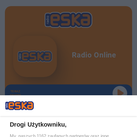
Radio Online
TERAZ
GRAMY
Drogi Użytkowniku,
My, naszych 1162 zaufanych partnerów oraz inne