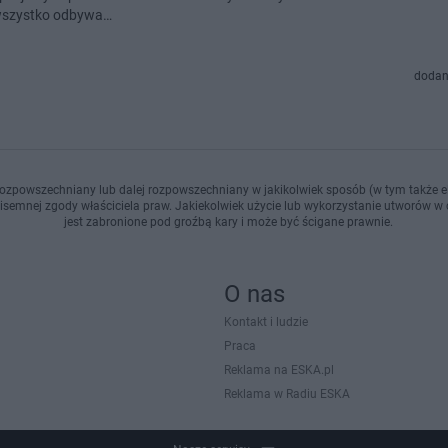
wszystko odbywa…
dodan
ozpowszechniany lub dalej rozpowszechniany w jakikolwiek sposób (w tym także el
pisemnej zgody właściciela praw. Jakiekolwiek użycie lub wykorzystanie utworów w c
jest zabronione pod groźbą kary i może być ścigane prawnie.
O nas
Kontakt i ludzie
Praca
Reklama na ESKA.pl
Reklama w Radiu ESKA