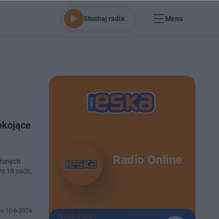
Słuchaj radia
Menu
okojące
Radio Online
ażonych
ło 18 osób,
o 10-6-2026
TERAZ GRAMY