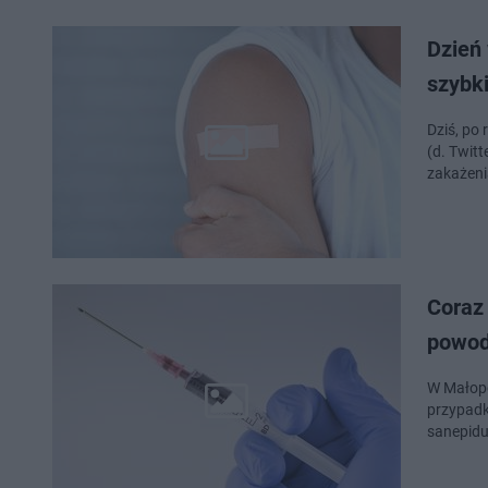
Dzień 
szybki
Dziś, po
(d. Twit
zakażeni
Coraz
powod
W Małopo
przypadk
sanepidu