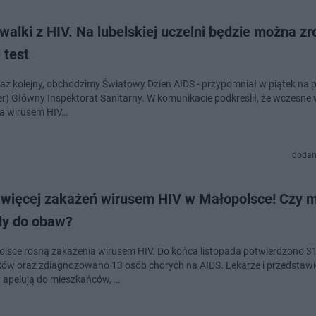
walki z HIV. Na lubelskiej uczelni będzie można zr
 test
 raz kolejny, obchodzimy Światowy Dzień AIDS - przypomniał w piątek na p
ter) Główny Inspektorat Sanitarny. W komunikacie podkreślił, że wczesne 
a wirusem HIV…
dodan
 więcej zakażeń wirusem HIV w Małopolsce! Czy
y do obaw?
lsce rosną zakażenia wirusem HIV. Do końca listopada potwierdzono 31
ów oraz zdiagnozowano 13 osób chorych na AIDS. Lekarze i przedstawic
 apelują do mieszkańców, …