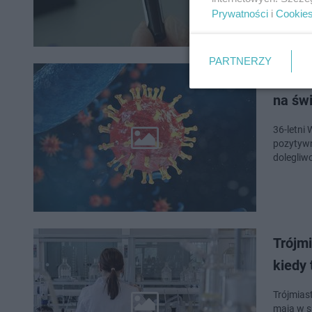
Prywatności
i
Cookie
PARTNERZY
Włoch 
na św
36-letni
pozytywn
dolegliw
Trójmi
kiedy 
Trójmias
maja w spec