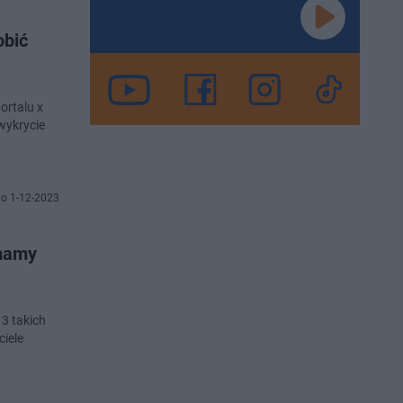
obić
ortalu x
wykrycie
o 1-12-2023
 mamy
3 takich
iele