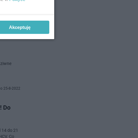
no 6-9-2022
Akceptuję
ypadek
dziwne
o 25-8-2022
! Do
d 14 do 21