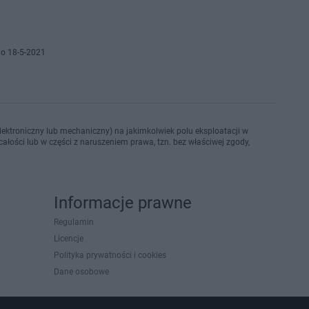
o 18-5-2021
ektroniczny lub mechaniczny) na jakimkolwiek polu eksploatacji w
ałości lub w części z naruszeniem prawa, tzn. bez właściwej zgody,
Informacje prawne
Regulamin
Licencje
Polityka prywatności i cookies
Dane osobowe