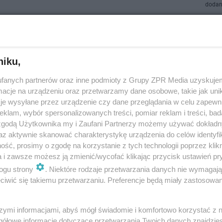
dodan
 Wirus HIV kontratakuje! Wiemy, co na to Sanepid
niku,
V nieodłącznie kojarzy się z narkomanami lub nieodpowiedzialnym życie
fanych partnerów oraz inne podmioty z Grupy ZPR Media uzyskujem
ym. W Polsce w latach 90. XX wieku stanowił problem, jednak profilaktyk
cje na urządzeniu oraz przetwarzamy dane osobowe, takie jak unika
e oraz rozwój świadomoś…
je wysyłane przez urządzenie czy dane przeglądania w celu zapewn
klam, wybór spersonalizowanych treści, pomiar reklam i treści, bad
dodan
 zgodą Użytkownika my i Zaufani Partnerzy możemy używać dokład
az aktywnie skanować charakterystykę urządzenia do celów identyfi
ść, prosimy o zgodę na korzystanie z tych technologii poprzez klikn
a i zawsze możesz ją zmienić/wycofać klikając przycisk ustawień pr
a liczba zakażeń HIV. Tragiczne statystyki z Łodz
ogu strony
. Niektóre rodzaje przetwarzania danych nie wymagaj
iwić się takiemu przetwarzaniu. Preferencje będą miały zastosowanie
akażeń wirusem HIV drastycznie rośnie. Łódzki Sanepid przekazał niepok
óre przedstawione zostały podczas ostatniej sesji Rady Miasta. Odnoto
tokrotny wzrost zakażeń.
szymi informacjami, abyś mógł świadomie i komfortowo korzystać z
gółowe informacje dotyczące przetwarzania Twoich danych znajdzi