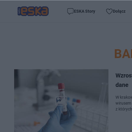
ESKA Story
Dołącz
BA
Wzros
dane
W krakow
wirusem 
z których