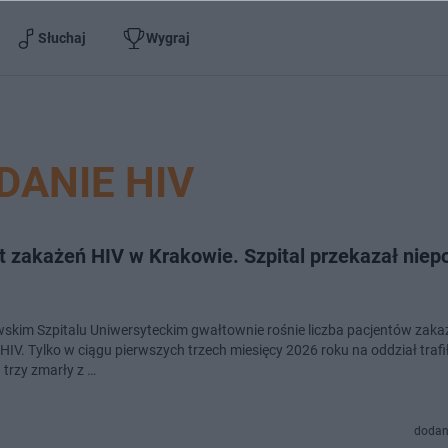
Słuchaj
Wygraj
DANIE HIV
t zakażeń HIV w Krakowie. Szpital przekazał niep
skim Szpitalu Uniwersyteckim gwałtownie rośnie liczba pacjentów zak
HIV. Tylko w ciągu pierwszych trzech miesięcy 2026 roku na oddział trafi
 trzy zmarły z …
dodan