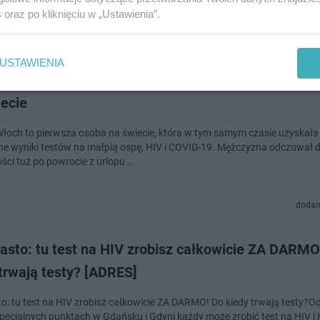
s
oraz po kliknięciu w „Ustawienia”.
doda
USTAWIENIA
z małpią ospą, COVID i HIV. To pierwszy taki prz
iecie
 Włoch to pierwsza osoba na świecie, która w tym samym czasie uzyskała
e wyniki testów na małpią ospę, HIV i COVID-19. Mężczyzna odczuwał 
ości tuż po powrocie z urlopu …
dodan
asto: tu test na HIV zrobisz całkowicie ZA DARMO
trwają testy? [ADRES]
to: tu test na HIV zrobisz całkowicie ZA DARMO! Do kiedy trwają testy?O
jalnych punktach w Gdańsku i Gdyni każdy może zrobić test na HIV i HCV. Co