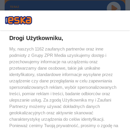
TERAZ
GRAMY
Drogi Użytkowniku,
My, naszych 1162 zaufanych partnerów oraz inne
Żaden utwór zamieszczony w serwisie nie może być powielany i
podmioty z Grupy ZPR Media uzyskujemy dostęp i
rozpowszechniany lub dalej rozpowszechniany w jakikolwiek sposób (w
tym także elektroniczny lub mechaniczny) na jakimkolwiek polu
przechowujemy informacje na urządzeniu oraz
eksploatacji w jakiejkolwiek formie, włącznie z umieszczaniem w Internecie
przetwarzamy dane osobowe, takie jak unikalne
bez pisemnej zgody właściciela praw. Jakiekolwiek użycie lub
wykorzystanie utworów w całości lub w części z naruszeniem prawa, tzn.
identyfikatory, standardowe informacje wysyłane przez
bez właściwej zgody, jest zabronione pod groźbą kary i może być ścigane
urządzenie czy dane przeglądania w celu zapewniania
prawnie.
spersonalizowanych reklam, wybór spersonalizowanych
treści, pomiar reklam i treści, badanie odbiorców oraz
ulepszanie usług. Za zgodą Użytkownika my i Zaufani
Partnerzy możemy używać dokładnych danych
geolokalizacyjnych oraz aktywnie skanować
charakterystykę urządzenia do celów identyfikacji.
O nas
Ponieważ cenimy Twoją prywatność, prosimy o zgodę na