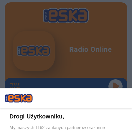
Radio Online
TERAZ
GRAMY
Drogi Użytkowniku,
My, naszych 1162 zaufanych partnerów oraz inne
Żaden utwór zamieszczony w serwisie nie może być powielany i