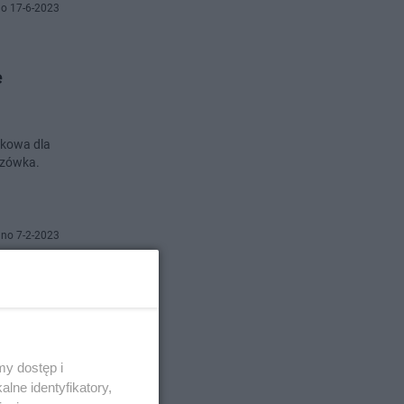
o 17-6-2023
e
unkowa dla
rzówka.
no 7-2-2023
a
 Młodych
y dostęp i
lne identyfikatory,