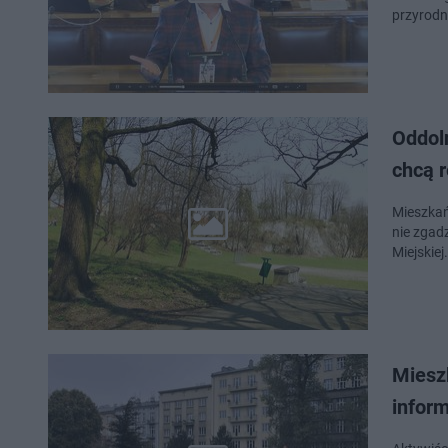
przyrodn
Oddol
chcą 
Mieszkań
nie zgad
Miejskie
Mieszkańcy chc
infor