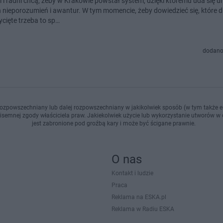
i i radni chcą, żeby w Krakowie powstał system, dzięki któremu uda się u
h nieporozumień i awantur. W tym momencie, żeby dowiedzieć się, które 
ycięte trzeba to sp…
dodano
ozpowszechniany lub dalej rozpowszechniany w jakikolwiek sposób (w tym także el
pisemnej zgody właściciela praw. Jakiekolwiek użycie lub wykorzystanie utworów w c
jest zabronione pod groźbą kary i może być ścigane prawnie.
O nas
Kontakt i ludzie
Praca
Reklama na ESKA.pl
Reklama w Radiu ESKA