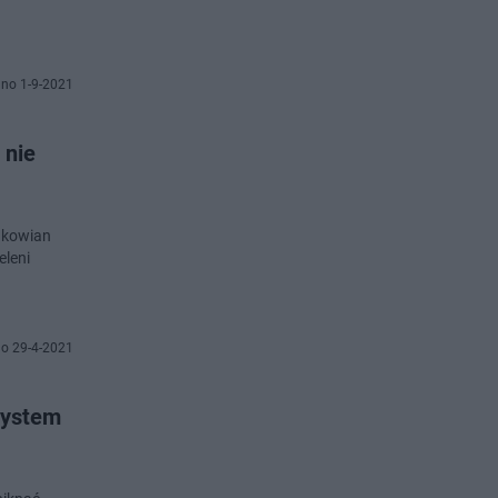
no 1-9-2021
 nie
akowian
eleni
o 29-4-2021