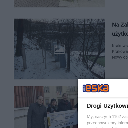
Na Za
użytk
Krakowscy
Krakowa.
Nowy obi
Czy s
zbiór
Drogi Użytkow
Akcja Ra
My, naszych 1162 zau
dla Krak
przechowujemy informa
uchwałod