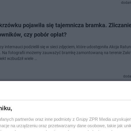
dodan
krzówku pojawiła się tajemnicza bramka. Zliczani
owników, czy pobór opłat?
 internauci podzielili się w sieci zdjęciem, które udostępniła Akcja Rat
 Na fotografii możemy zauważyć bramkę zamontowaną na terenie Zak
ekt wzbudził wiele …
doda
półka Kraków5020 zostanie zlikwidowana? Ruszył
ka podpisów
niku,
tunkowa dla Krakowa, Stowarzyszenie Ulepszamy Kraków i Alternatywa
fanych partnerów oraz inne podmioty z Grupy ZPR Media uzyskujem
owa to organizacje, które przygotowały projekt obywatelskiej inicjatywy
cje na urządzeniu oraz przetwarzamy dane osobowe, takie jak unika
awczej, która ma na celu zli…