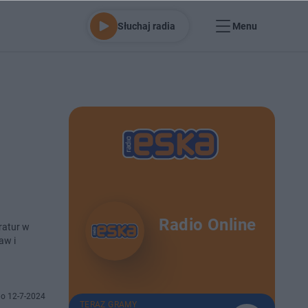
Słuchaj radia
Menu
Radio Online
ratur w
aw i
o 12-7-2024
TERAZ GRAMY