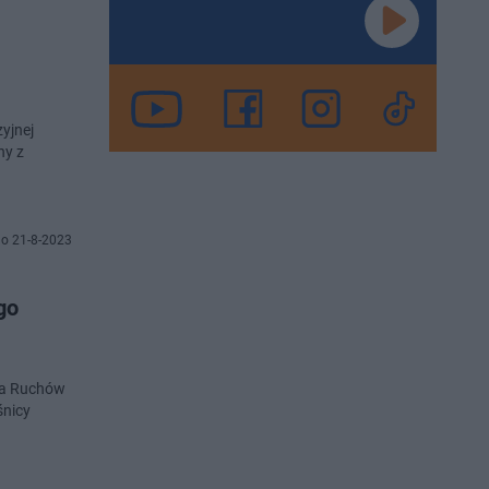
yjnej
ny z
o 21-8-2023
go
cja Ruchów
śnicy