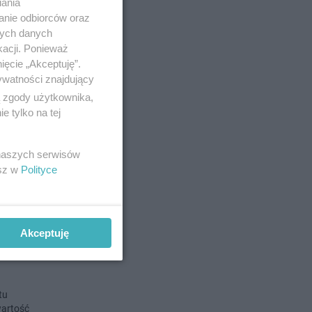
iania
anie odbiorców oraz
nych danych
o 12-1-2023
kacji. Ponieważ
ięcie „Akceptuję”.
część
ywatności znajdujący
ą zgody użytkownika,
 tylko na tej
Podgórze
ekt uchwały
 naszych serwisów
esz w
Polityce
o 10-2-2022
Akceptuję
tu
wartość