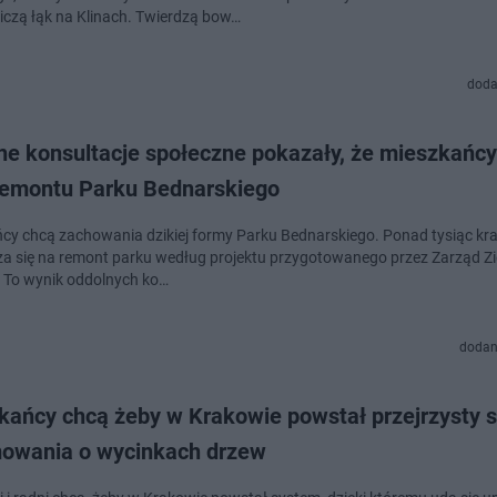
iczą łąk na Klinach. Twierdzą bow…
doda
ne konsultacje społeczne pokazały, że mieszkańcy
remontu Parku Bednarskiego
cy chcą zachowania dzikiej formy Parku Bednarskiego. Ponad tysiąc kr
za się na remont parku według projektu przygotowanego przez Zarząd Zi
j. To wynik oddolnych ko…
dodan
ą żeby w Krakowie powstał przejrzysty system
mowania o wycinkach drzew