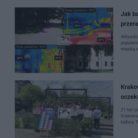
Jak b
przera
Aktywiśc
popularn
miejską 
Krakow
oczek
21 tez i
Krakowsk
kultury. 