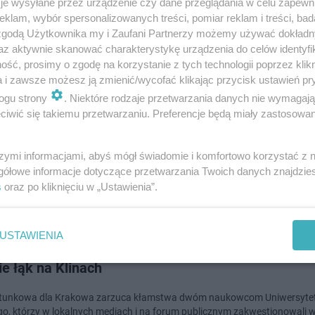
je wysyłane przez urządzenie czy dane przeglądania w celu zapewn
klam, wybór spersonalizowanych treści, pomiar reklam i treści, bad
 zgodą Użytkownika my i Zaufani Partnerzy możemy używać dokład
dodan
az aktywnie skanować charakterystykę urządzenia do celów identyfi
ść, prosimy o zgodę na korzystanie z tych technologii poprzez klikn
 działkę na Podgórzu. Miasto chce sprzedać, ale 
a i zawsze możesz ją zmienić/wycofać klikając przycisk ustawień pr
ogu strony
. Niektóre rodzaje przetwarzania danych nie wymagaj
kańców jest przeciw
iwić się takiemu przetwarzaniu. Preferencje będą miały zastosowanie
minne na sprzedaż za 12 milionów złotych. Chodzi o tereny w dzielnicy 
licą Wielicką a ulicą Prokocimską. Prezydent Krakowa przygotował proj
szymi informacjami, abyś mógł świadomie i komfortowo korzystać z
awie, który tr…
gółowe informacje dotyczące przetwarzania Twoich danych znajdzi
s
oraz po kliknięciu w „Ustawienia”.
dodan
USTAWIENIA
otwarty aktywistów do UR: wasi naukowcy kłamią w
e łąk na Klinach
atunkowa dla Krakowa zarzuca kłamstwa dwóm naukowcom Uniwersyte
go, którzy w lokalnych mediach i na forum publicznym zakwestionowali 