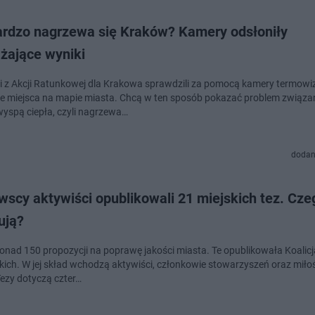
ardzo nagrzewa się Kraków? Kamery odsłoniły
żające wyniki
i z Akcji Ratunkowej dla Krakowa sprawdzili za pomocą kamery termowiz
e miejsca na mapie miasta. Chcą w ten sposób pokazać problem związa
wyspą ciepła, czyli nagrzewa…
dodan
scy aktywiści opublikowali 21 miejskich tez. Cze
ują?
 ponad 150 propozycji na poprawę jakości miasta. Te opublikowała Koali
ich. W jej skład wchodzą aktywiści, członkowie stowarzyszeń oraz miło
Tezy dotyczą czter…