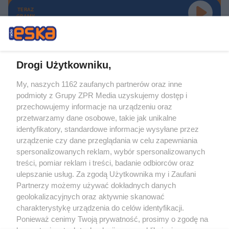
TERAZ
GRAMY
Drogi Użytkowniku,
My, naszych 1162 zaufanych partnerów oraz inne
Żaden utwór zamieszczony w serwisie nie może być powielany i
podmioty z Grupy ZPR Media uzyskujemy dostęp i
rozpowszechniany lub dalej rozpowszechniany w jakikolwiek sposób (w
tym także elektroniczny lub mechaniczny) na jakimkolwiek polu
przechowujemy informacje na urządzeniu oraz
eksploatacji w jakiejkolwiek formie, włącznie z umieszczaniem w Internecie
przetwarzamy dane osobowe, takie jak unikalne
bez pisemnej zgody właściciela praw. Jakiekolwiek użycie lub
wykorzystanie utworów w całości lub w części z naruszeniem prawa, tzn.
identyfikatory, standardowe informacje wysyłane przez
bez właściwej zgody, jest zabronione pod groźbą kary i może być ścigane
urządzenie czy dane przeglądania w celu zapewniania
prawnie.
spersonalizowanych reklam, wybór spersonalizowanych
treści, pomiar reklam i treści, badanie odbiorców oraz
ulepszanie usług. Za zgodą Użytkownika my i Zaufani
Partnerzy możemy używać dokładnych danych
geolokalizacyjnych oraz aktywnie skanować
charakterystykę urządzenia do celów identyfikacji.
O nas
Ponieważ cenimy Twoją prywatność, prosimy o zgodę na