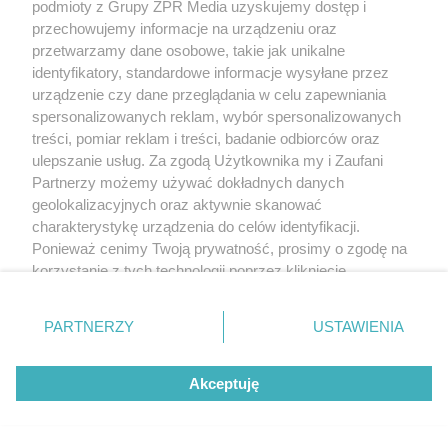
podmioty z Grupy ZPR Media uzyskujemy dostęp i
przechowujemy informacje na urządzeniu oraz
przetwarzamy dane osobowe, takie jak unikalne
identyfikatory, standardowe informacje wysyłane przez
urządzenie czy dane przeglądania w celu zapewniania
spersonalizowanych reklam, wybór spersonalizowanych
treści, pomiar reklam i treści, badanie odbiorców oraz
ulepszanie usług. Za zgodą Użytkownika my i Zaufani
Partnerzy możemy używać dokładnych danych
geolokalizacyjnych oraz aktywnie skanować
charakterystykę urządzenia do celów identyfikacji.
Ponieważ cenimy Twoją prywatność, prosimy o zgodę na
korzystanie z tych technologii poprzez kliknięcie
„Akceptuję”. Zgoda jest dobrowolna i zawsze możesz ją
zmienić/wycofać klikając przycisk ustawień prywatności
PARTNERZY
USTAWIENIA
znajdujący się w lewym dolnym rogu strony
. Niektóre
rodzaje przetwarzania danych nie wymagają zgody
Akceptuję
użytkownika, ale masz prawo sprzeciwić się takiemu
przetwarzaniu. Preferencje będą miały zastosowanie tylko
na tej witrynie.