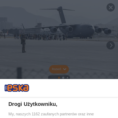
Rozwiń
Drogi Użytkowniku,
My, naszych 1162 zaufanych partnerów oraz inne