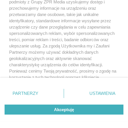
podmioty z Grupy ZPR Media uzyskujemy dostęp i
przechowujemy informacje na urządzeniu oraz
przetwarzamy dane osobowe, takie jak unikalne
identyfikatory, standardowe informacje wysyłane przez
urządzenie czy dane przeglądania w celu zapewniania
spersonalizowanych reklam, wybór spersonalizowanych
treści, pomiar reklam i treści, badanie odbiorców oraz
ulepszanie usług. Za zgodą Użytkownika my i Zaufani
Partnerzy możemy używać dokładnych danych
geolokalizacyjnych oraz aktywnie skanować
charakterystykę urządzenia do celów identyfikacji.
Ponieważ cenimy Twoją prywatność, prosimy o zgodę na
korzystanie z tych technologii poprzez kliknięcie
„Akceptuję”. Zgoda jest dobrowolna i zawsze możesz ją
zmienić/wycofać klikając przycisk ustawień prywatności
PARTNERZY
USTAWIENIA
znajdujący się w lewym dolnym rogu strony
. Niektóre
rodzaje przetwarzania danych nie wymagają zgody
Akceptuję
użytkownika, ale masz prawo sprzeciwić się takiemu
przetwarzaniu. Preferencje będą miały zastosowanie tylko
na tej witrynie.