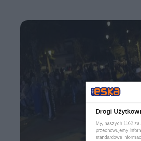
Drogi Użytkow
My, naszych 1162 zau
przechowujemy informa
standardowe informac