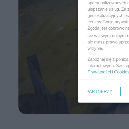
spersonalizowanych re
ulepszanie usług. Za
geolokalizacyjnych or
cenimy Twoją prywatno
Zgoda jest dobrowoln
się w lewym dolnym r
ale masz prawo sprzec
witrynie.
Zapoznaj się z poniż
internetowych. Szcze
Prywatności
i
Cookie
PARTNERZY