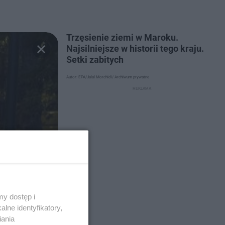
Trzęsienie ziemi w Maroku.
Najsilniejsze w historii tego kraju.
Setki zabitych
Autor: EPA/Jalal Morchidi/ Archiwum prywatne
y dostęp i
lne identyfikatory,
iania