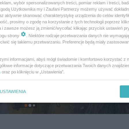
klam, wybór spersonalizowanych treści, pomiar reklam i treści, bad
 zgodą Użytkownika my i Zaufani Partnerzy możemy używać dokład
az aktywnie skanować charakterystykę urządzenia do celów identyfi
ść, prosimy o zgodę na korzystanie z tych technologii poprzez klikn
a i zawsze możesz ją zmienić/wycofać klikając przycisk ustawień pr
ogu strony
. Niektóre rodzaje przetwarzania danych nie wymagaj
iwić się takiemu przetwarzaniu. Preferencje będą miały zastosowanie
szymi informacjami, abyś mógł świadomie i komfortowo korzystać z
gółowe informacje dotyczące przetwarzania Twoich danych znajdzi
s
oraz po kliknięciu w „Ustawienia”.
USTAWIENIA