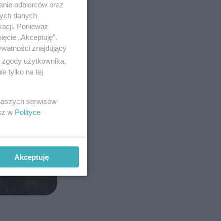
anie odbiorców oraz
nych danych
kacji. Ponieważ
ięcie „Akceptuję”.
ywatności znajdujący
ą zgody użytkownika,
 tylko na tej
 naszych serwisów
esz w
Polityce
Akceptuję