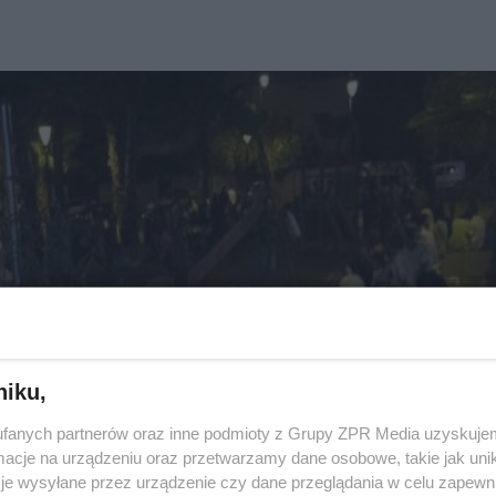
niku,
fanych partnerów oraz inne podmioty z Grupy ZPR Media uzyskujem
cje na urządzeniu oraz przetwarzamy dane osobowe, takie jak unika
je wysyłane przez urządzenie czy dane przeglądania w celu zapewn