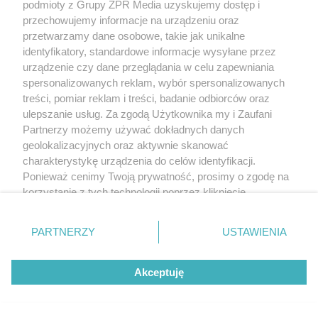
podmioty z Grupy ZPR Media uzyskujemy dostęp i
przechowujemy informacje na urządzeniu oraz
przetwarzamy dane osobowe, takie jak unikalne
identyfikatory, standardowe informacje wysyłane przez
urządzenie czy dane przeglądania w celu zapewniania
spersonalizowanych reklam, wybór spersonalizowanych
treści, pomiar reklam i treści, badanie odbiorców oraz
ulepszanie usług. Za zgodą Użytkownika my i Zaufani
Partnerzy możemy używać dokładnych danych
geolokalizacyjnych oraz aktywnie skanować
charakterystykę urządzenia do celów identyfikacji.
Ponieważ cenimy Twoją prywatność, prosimy o zgodę na
korzystanie z tych technologii poprzez kliknięcie
„Akceptuję”. Zgoda jest dobrowolna i zawsze możesz ją
zmienić/wycofać klikając przycisk ustawień prywatności
PARTNERZY
USTAWIENIA
znajdujący się w lewym dolnym rogu strony
. Niektóre
rodzaje przetwarzania danych nie wymagają zgody
Akceptuję
użytkownika, ale masz prawo sprzeciwić się takiemu
przetwarzaniu. Preferencje będą miały zastosowanie tylko
na tej witrynie.