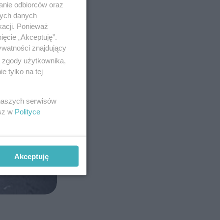
anie odbiorców oraz
nych danych
kacji. Ponieważ
ięcie „Akceptuję”.
ywatności znajdujący
ą zgody użytkownika,
 tylko na tej
 naszych serwisów
esz w
Polityce
Akceptuję