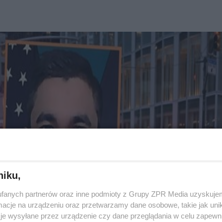
niku,
fanych partnerów oraz inne podmioty z Grupy ZPR Media uzyskujem
cje na urządzeniu oraz przetwarzamy dane osobowe, takie jak unika
je wysyłane przez urządzenie czy dane przeglądania w celu zapewn