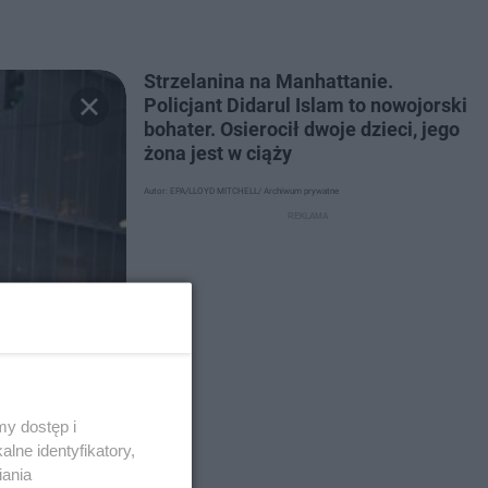
Strzelanina na Manhattanie.
Policjant Didarul Islam to nowojorski
bohater. Osierocił dwoje dzieci, jego
żona jest w ciąży
Autor: EPA/LLOYD MITCHELL/ Archiwum prywatne
y dostęp i
lne identyfikatory,
iania