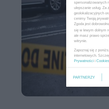
spersonalizowanych re
ulepszanie usług. Za
geolokalizacyjnych or
cenimy Twoją prywatno
Zgoda jest dobrowoln
się w lewym dolnym r
ale masz prawo sprzec
witrynie.
Zapoznaj się z poniż
internetowych. Szcze
Prywatności
i
Cookie
PARTNERZY