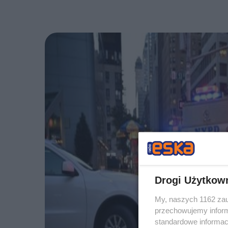
Drogi Użytkow
My, naszych 1162 zau
przechowujemy informa
standardowe informac