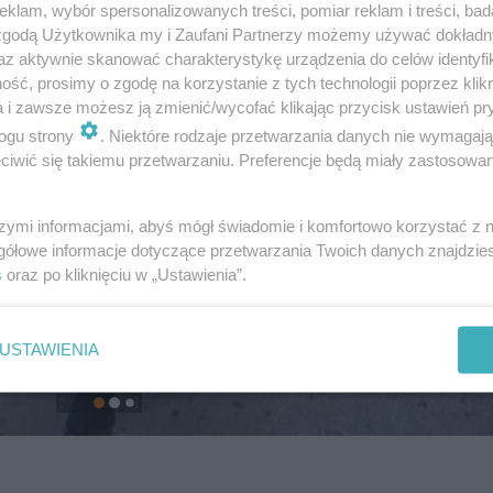
klam, wybór spersonalizowanych treści, pomiar reklam i treści, bad
 zgodą Użytkownika my i Zaufani Partnerzy możemy używać dokład
az aktywnie skanować charakterystykę urządzenia do celów identyfi
ść, prosimy o zgodę na korzystanie z tych technologii poprzez klikn
a i zawsze możesz ją zmienić/wycofać klikając przycisk ustawień pr
ogu strony
. Niektóre rodzaje przetwarzania danych nie wymagaj
iwić się takiemu przetwarzaniu. Preferencje będą miały zastosowanie
szymi informacjami, abyś mógł świadomie i komfortowo korzystać z
gółowe informacje dotyczące przetwarzania Twoich danych znajdzi
s
oraz po kliknięciu w „Ustawienia”.
USTAWIENIA