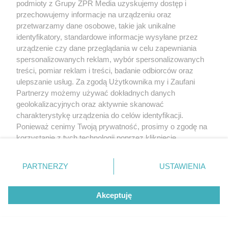
podmioty z Grupy ZPR Media uzyskujemy dostęp i
przechowujemy informacje na urządzeniu oraz
przetwarzamy dane osobowe, takie jak unikalne
identyfikatory, standardowe informacje wysyłane przez
urządzenie czy dane przeglądania w celu zapewniania
spersonalizowanych reklam, wybór spersonalizowanych
treści, pomiar reklam i treści, badanie odbiorców oraz
ulepszanie usług. Za zgodą Użytkownika my i Zaufani
Partnerzy możemy używać dokładnych danych
geolokalizacyjnych oraz aktywnie skanować
charakterystykę urządzenia do celów identyfikacji.
Ponieważ cenimy Twoją prywatność, prosimy o zgodę na
korzystanie z tych technologii poprzez kliknięcie
„Akceptuję”. Zgoda jest dobrowolna i zawsze możesz ją
zmienić/wycofać klikając przycisk ustawień prywatności
PARTNERZY
USTAWIENIA
znajdujący się w lewym dolnym rogu strony
. Niektóre
rodzaje przetwarzania danych nie wymagają zgody
Akceptuję
użytkownika, ale masz prawo sprzeciwić się takiemu
przetwarzaniu. Preferencje będą miały zastosowanie tylko
na tej witrynie.