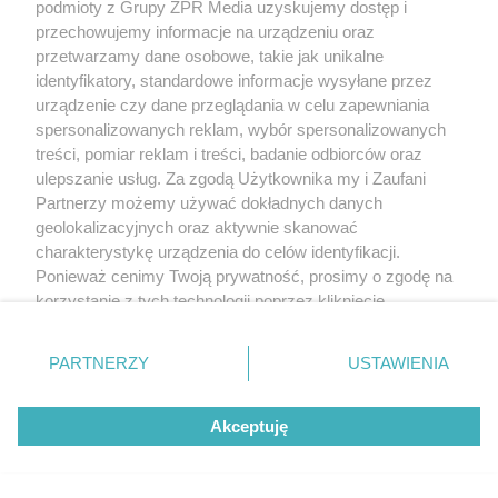
podmioty z Grupy ZPR Media uzyskujemy dostęp i
przechowujemy informacje na urządzeniu oraz
przetwarzamy dane osobowe, takie jak unikalne
identyfikatory, standardowe informacje wysyłane przez
urządzenie czy dane przeglądania w celu zapewniania
spersonalizowanych reklam, wybór spersonalizowanych
treści, pomiar reklam i treści, badanie odbiorców oraz
ulepszanie usług. Za zgodą Użytkownika my i Zaufani
Partnerzy możemy używać dokładnych danych
geolokalizacyjnych oraz aktywnie skanować
charakterystykę urządzenia do celów identyfikacji.
Ponieważ cenimy Twoją prywatność, prosimy o zgodę na
korzystanie z tych technologii poprzez kliknięcie
„Akceptuję”. Zgoda jest dobrowolna i zawsze możesz ją
zmienić/wycofać klikając przycisk ustawień prywatności
PARTNERZY
USTAWIENIA
znajdujący się w lewym dolnym rogu strony
. Niektóre
rodzaje przetwarzania danych nie wymagają zgody
Akceptuję
użytkownika, ale masz prawo sprzeciwić się takiemu
przetwarzaniu. Preferencje będą miały zastosowanie tylko
na tej witrynie.